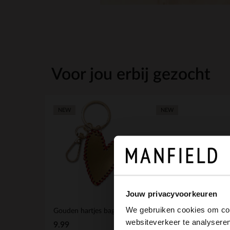
Voor jou erbij gezocht
NEW
NEW
Jouw privacyvoorkeuren
We gebruiken cookies om cont
Gouden hartjes bag charm
websiteverkeer te analyseren
9.99
9.99