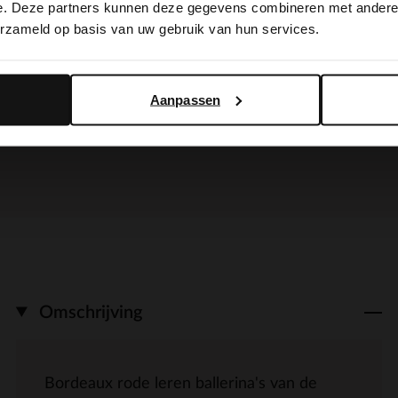
e. Deze partners kunnen deze gegevens combineren met andere i
erzameld op basis van uw gebruik van hun services.
Bruine suède schoudertas
BESTEL MEE
Yes, switch to English
No, stay in Dutch
99.99
Aanpassen
BESTEL MEE
Omschrijving
Bordeaux rode leren ballerina's van de