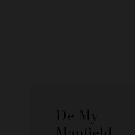
De My
Manfield