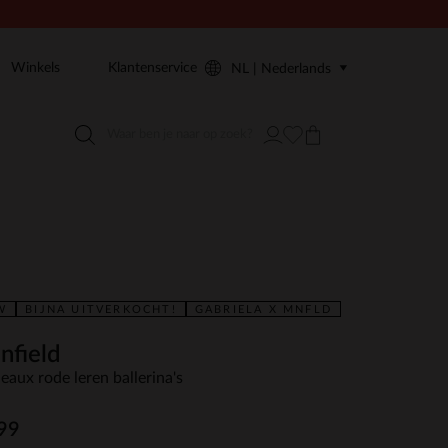
Winkels
Klantenservice
NL | Nederlands
W
BIJNA UITVERKOCHT!
GABRIELA X MNFLD
nfield
eaux rode leren ballerina's
99