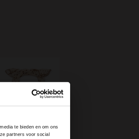
×
 media te bieden en om ons
Beige sjaaltje met bruine stippen
ze partners voor social
12.99