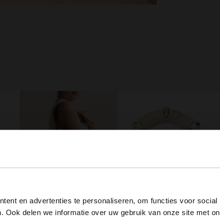
View this website in English?
ent en advertenties te personaliseren, om functies voor social
Gouden oorbellen met kralen
Beige armband met gouden details
It looks like your language isn't Dutch. Would you like to
. Ook delen we informatie over uw gebruik van onze site met on
9.99
switch to English?