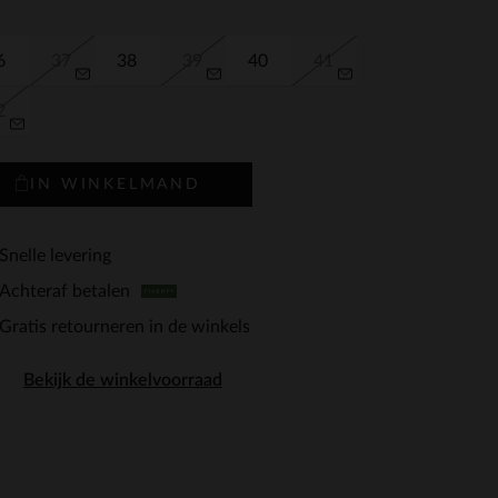
6
37
38
39
40
41
2
IN WINKELMAND
Snelle levering
Achteraf betalen
Gratis retourneren in de winkels
Bekijk de winkelvoorraad