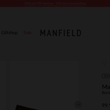
SALE tot 70% korting + 10% extra kassakorting
Giftshop
Sale
NE
Ma
Bord
99.