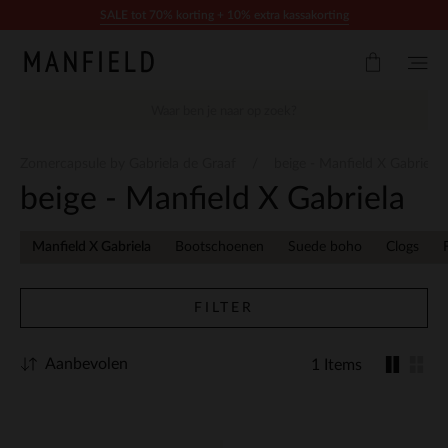
Doorgaan naar artikel
SALE tot 70% korting + 10% extra kassakorting
Zomercapsule by Gabriela de Graaf
beige - Manfield X Gabriela
beige - Manfield X Gabriela
Manfield X Gabriela
Bootschoenen
Suede boho
Clogs
FILTER
Aanbevolen
1 Items