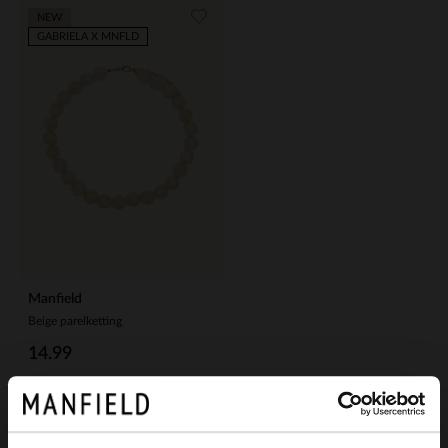
NEW
GABRIELA X MNFLD
Manfield
Beige parelketting
14.99