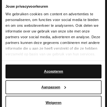
Jouw privacyvoorkeuren
We gebruiken cookies om content en advertenties te
De My Manfield
personaliseren, om functies voor social media te bieden
×
en om ons websiteverkeer te analyseren. Ook delen we
voordelen wachten
View this website in English?
informatie over uw gebruik van onze site met onze
partners voor social media, adverteren en analyse. Deze
op je.
It looks like your language isn't Dutch. Would
partners kunnen deze gegevens combineren met andere
you like to switch to English?
informatie die u aan ze heeft verstrekt of die ze hebben
verzameld op basis van uw gebruik van hun services.
Yes, switch to
MELD JE AAN VOOR MY MANFIELD
No, stay in Dutch
English
Meer over My Manfield
Accepteren
Aanpassen
Service
Contact
Weigeren