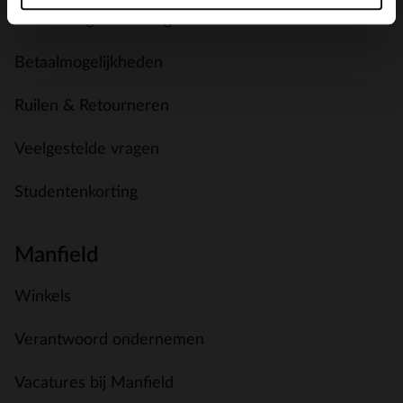
Verzending & levering
Betaalmogelijkheden
Ruilen & Retourneren
Veelgestelde vragen
Studentenkorting
Manfield
Winkels
Verantwoord ondernemen
Vacatures bij Manfield