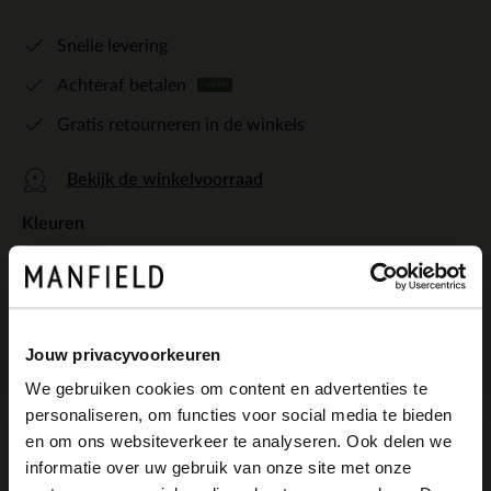
Snelle levering
Achteraf betalen
Gratis retourneren in de winkels
Bekijk de winkelvoorraad
Kleuren
Jouw privacyvoorkeuren
We gebruiken cookies om content en advertenties te
personaliseren, om functies voor social media te bieden
×
en om ons websiteverkeer te analyseren. Ook delen we
Omschrijving
View this website in English?
informatie over uw gebruik van onze site met onze