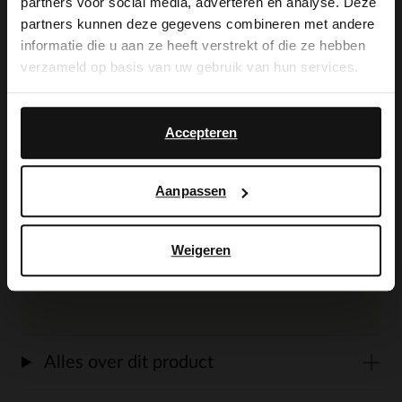
partners voor social media, adverteren en analyse. Deze
It looks like your language isn't Dutch. Would
partners kunnen deze gegevens combineren met andere
you like to switch to English?
Beige parelketting van de Gabriela X
informatie die u aan ze heeft verstrekt of die ze hebben
verzameld op basis van uw gebruik van hun services.
Manfield collectie. De ketting voegt
Yes, switch to
No, stay in Dutch
warmte en elegantie toe aan iedere outfit.
English
Accepteren
Een tijdloos accessoire dat perfect
aansluit bij de zachte zomertinten van de
Aanpassen
collectie. de ketting heeft een
goudkleurige haakjessluiting en totale
Weigeren
lengte van 52 cm.
Alles over dit product