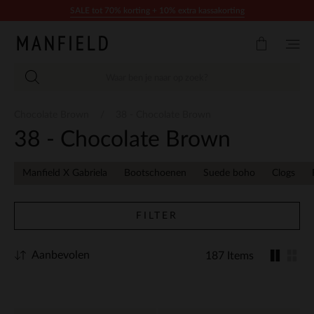
Doorgaan naar artikel
SALE tot 70% korting + 10% extra kassakorting
Chocolate Brown
38 - Chocolate Brown
38 - Chocolate Brown
Manfield X Gabriela
Bootschoenen
Suede boho
Clogs
FILTER
Aanbevolen
187 Items