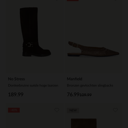
No Stress
Manfield
Donkerbruine suède hoge laarzen
Bronzen gevlochten slingbacks
189.99
76.99
109.99
-40%
NEW