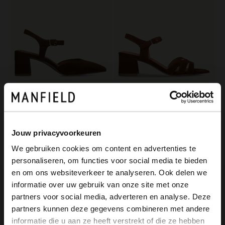
No Stress
No Stress
Bruine suède slingbacks
Bruine leren sandalen met hak
Jouw privacyvoorkeuren
76.99
87.99
109.99
109.99
We gebruiken cookies om content en advertenties te
personaliseren, om functies voor social media te bieden
×
-50%
NEW
en om ons websiteverkeer te analyseren. Ook delen we
View this website in English?
informatie over uw gebruik van onze site met onze
partners voor social media, adverteren en analyse. Deze
It looks like your language isn't Dutch. Would
partners kunnen deze gegevens combineren met andere
you like to switch to English?
informatie die u aan ze heeft verstrekt of die ze hebben