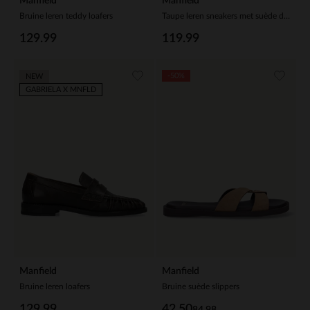
Manfield
Manfield
Bruine leren teddy loafers
Taupe leren sneakers met suède details
129.99
119.99
-50%
NEW
GABRIELA X MNFLD
Manfield
Manfield
Bruine leren loafers
Bruine suède slippers
129.99
42.50
84.98