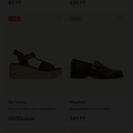
89.99
139.99
-50%
NEW
No Stress
Manfield
Bruine suède croco sleehakken
Donkerbruine leren loafers
60.00
149.99
120.00