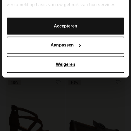
verzameld op basis van uw gebruik van hun services.
Yes, switch to
No, stay in Dutch
English
Accepteren
Aanpassen
Manfield
No Stress
Bruine suède slippers
Donkerbruine leren sandalen
Weigeren
79.99
50.00
99.98
NEW
NEW