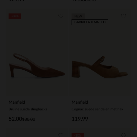
-60%
NEW
GABRIELA X MNFLD
Manfield
Manfield
Bruine suède slingbacks
Cognac suède sandalen met hak
52.00
119.99
130.00
-30%