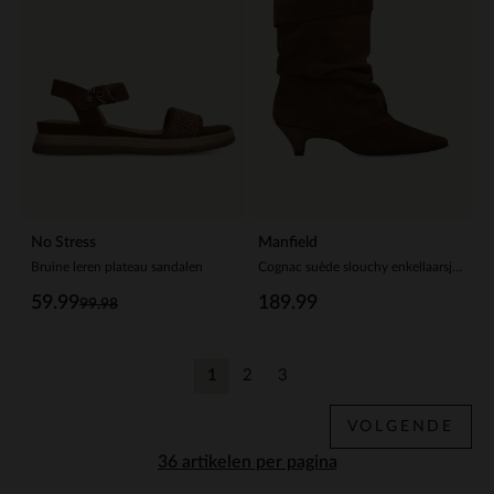
No Stress
Manfield
Bruine leren plateau sandalen
Cognac suède slouchy enkellaarsjes met hak
59.99
189.99
99.98
1
2
3
Huidige pagina
Vorige
Vorige
VOLGENDE
per pagina