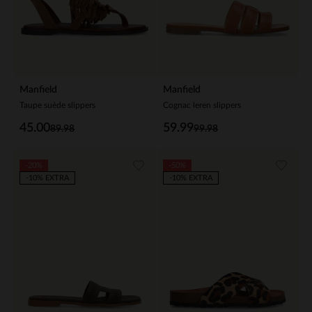
Manfield
Manfield
Taupe suède slippers
Cognac leren slippers
45.00
59.99
89.98
99.98
-20%
-50%
-10% EXTRA
-10% EXTRA