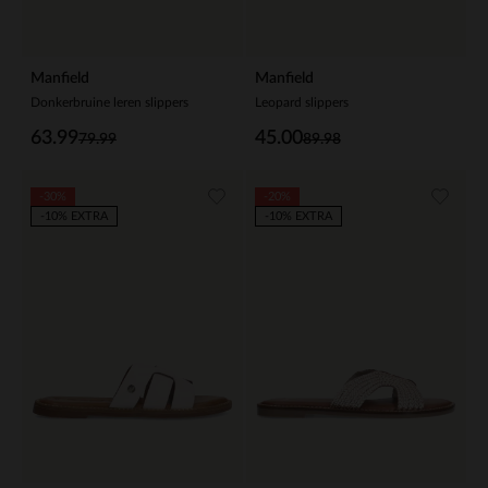
Manfield
Manfield
Donkerbruine leren slippers
Leopard slippers
63.99
45.00
79.99
89.98
-30%
-20%
-10% EXTRA
-10% EXTRA