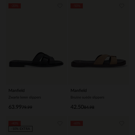
-20%
-50%
Manfield
Manfield
Zwarte leren slippers
Bruine suède slippers
63.99
42.50
79.99
84.98
-40%
-60%
-10% EXTRA