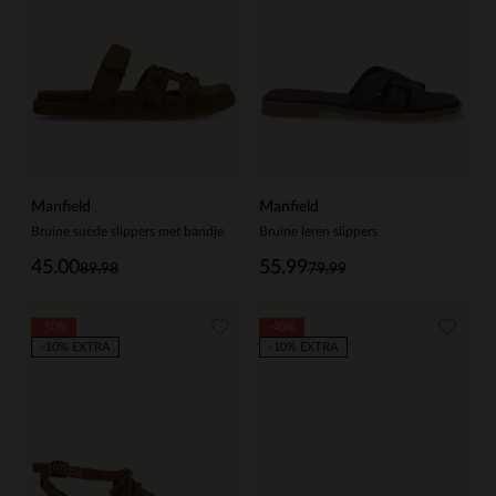
Manfield
Manfield
Bruine suède slippers met bandje
Bruine leren slippers
45.00
55.99
89.98
79.99
-50%
-40%
-10% EXTRA
-10% EXTRA