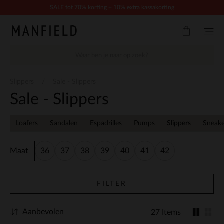
Doorgaan naar artikel
SALE tot 70% korting + 10% extra kassakorting
Slippers
Sale - Slippers
Sale - Slippers
Loafers
Sandalen
Espadrilles
Pumps
Slippers
Sneake
Maat
36
37
38
39
40
41
42
FILTER
Aanbevolen
27 Items