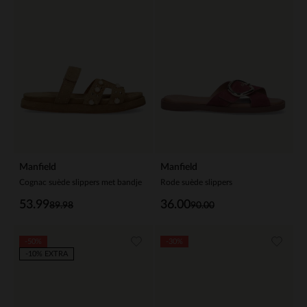
Manfield
Manfield
Cognac suède slippers met bandje
Rode suède slippers
53.99
36.00
89.98
90.00
-50%
-30%
-10% EXTRA