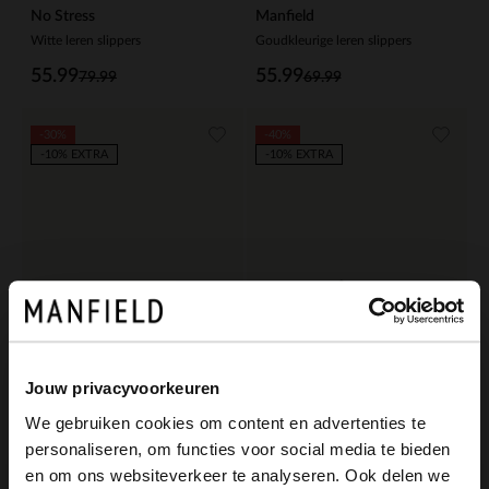
No Stress
Manfield
Witte leren slippers
Goudkleurige leren slippers
55.99
55.99
79.99
69.99
-30%
-40%
-10% EXTRA
-10% EXTRA
Jouw privacyvoorkeuren
We gebruiken cookies om content en advertenties te
Manfield
Manfield
personaliseren, om functies voor social media te bieden
×
Beige raffia slippers met glittersteentjes
Zwarte leren slippers met gesp
en om ons websiteverkeer te analyseren. Ook delen we