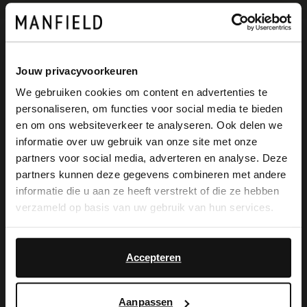
Omschrijving
Jouw privacyvoorkeuren
We gebruiken cookies om content en advertenties te
personaliseren, om functies voor social media te bieden
Witte leren slippers van het merk No
×
en om ons websiteverkeer te analyseren. Ook delen we
View this website in English?
Stress met een memory foam voetbed en
informatie over uw gebruik van onze site met onze
partners voor social media, adverteren en analyse. Deze
brede band over de voorvoet. We
It looks like your language isn't Dutch. Would
partners kunnen deze gegevens combineren met andere
you like to switch to English?
adviseren als verzorging en bescherming
informatie die u aan ze heeft verstrekt of die ze hebben
verzameld op basis van uw gebruik van hun services.
de Colonil Carbon Pro.
Yes, switch to
No, stay in Dutch
English
Accepteren
Alles over dit product
Aanpassen