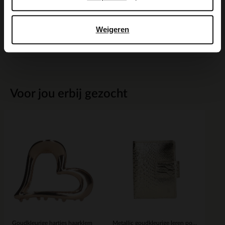
Maattabel
Weigeren
Bezorgen & retour
Voor jou erbij gezocht
Goudkleurige hartjes haarklem
Metallic goudkleurige leren portemonnee met crocoprint