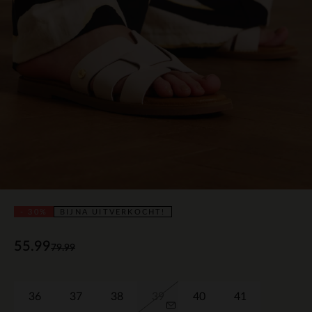
- 30%
BIJNA UITVERKOCHT!
55.99
79.99
36
37
38
39
40
41