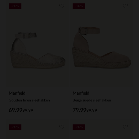
-30%
-20%
Manfield
Manfield
Gouden leren sleehakken
Beige suède sleehakken
69.99
79.99
99.99
99.99
-60%
-30%