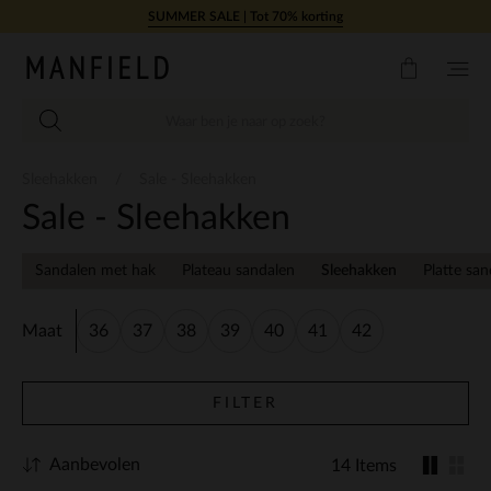
Doorgaan naar artikel
SUMMER SALE | Tot 70% korting
Sleehakken
Sale - Sleehakken
Sale - Sleehakken
Sandalen met hak
Plateau sandalen
Sleehakken
Platte san
Maat
36
37
38
39
40
41
42
FILTER
Aanbevolen
14 Items