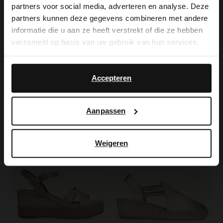
partners voor social media, adverteren en analyse. Deze
It looks like your language isn't Dutch. Would
partners kunnen deze gegevens combineren met andere
you like to switch to English?
informatie die u aan ze heeft verstrekt of die ze hebben
verzameld op basis van uw gebruik van hun services.
Yes, switch to
No, stay in Dutch
Manfield
Manfield
English
Zwarte leren sleehakken
Cognac leren sleehakken
Accepteren
60.00
40.00
120.00
100.00
Aanpassen
-50%
-60%
Weigeren