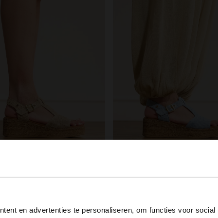
tress
No Stress
 suède croco sleehakken
Blauwe suède croco sleehakke
View this website in English?
00
48.00
120.00
120.00
ent en advertenties te personaliseren, om functies voor social
It looks like your language isn't Dutch. Would you like to