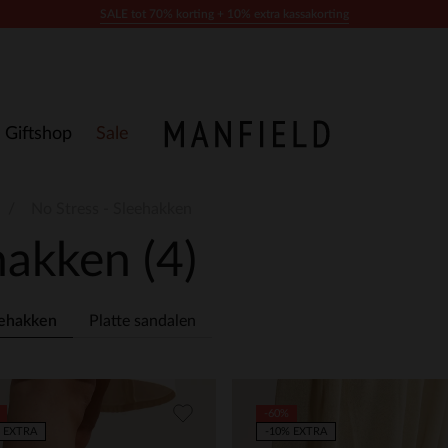
SALE tot 70% korting + 10% extra kassakorting
Giftshop
Sale
No Stress - Sleehakken
ehakken
(4)
ehakken
Platte sandalen
-60%
 EXTRA
-10% EXTRA