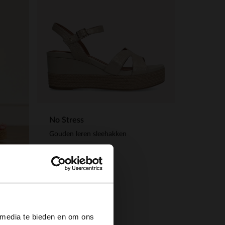
No Stress
Gouden leren sleehakken
50.00
99.98
×
n
 media te bieden en om ons