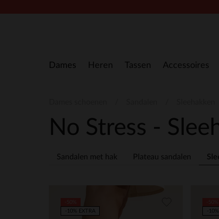
Doorgaan naar artikel
Dames
Heren
Tassen
Accessoires
Dames schoenen
Sandalen
Sleehakken
No Stress - Sle
Sandalen met hak
Plateau sandalen
Sle
-50%
-50%
-10% EXTRA
-10%