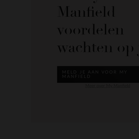
Manfield
voordelen
wachten op 
MELD JE AAN VOOR MY
MANFIELD
Meer over My Manfield