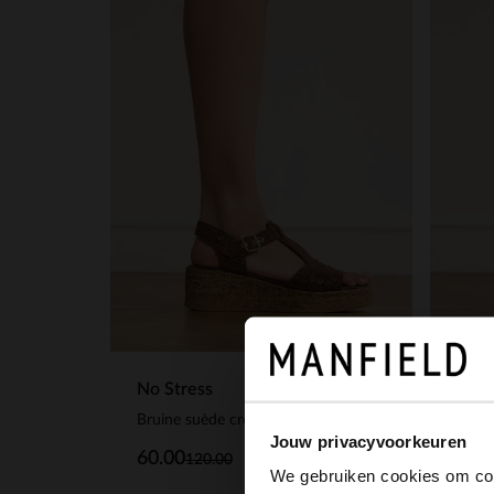
No Stress
No S
Bruine suède croco sleehakken
Beige
Jouw privacyvoorkeuren
60.00
60.
120.00
We gebruiken cookies om cont