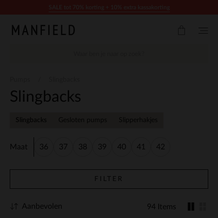
Doorgaan naar artikel
SALE tot 70% korting + 10% extra kassakorting
Pumps
Slingbacks
Slingbacks
Slingbacks
Gesloten pumps
Slipperhakjes
Maat
36
37
38
39
40
41
42
FILTER
Aanbevolen
94 Items