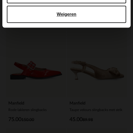
60.00
71.99
120.00
119.98
Weigeren
-50%
-50%
Manfield
Manfield
Rode lakleren slingbacks
Taupe velours slingbacks met strik
75.00
45.00
150.00
89.98