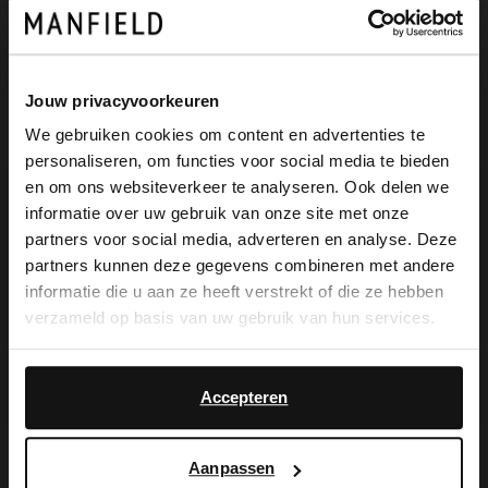
Manfield
Manfield
Zilveren glitter slingbacks met strik
Zwarte leren slingbacks met dubbele bandjes
45.00
71.99
89.98
119.98
Jouw privacyvoorkeuren
We gebruiken cookies om content en advertenties te
-50%
-40%
personaliseren, om functies voor social media te bieden
×
en om ons websiteverkeer te analyseren. Ook delen we
View this website in English?
informatie over uw gebruik van onze site met onze
partners voor social media, adverteren en analyse. Deze
It looks like your language isn't Dutch. Would
partners kunnen deze gegevens combineren met andere
you like to switch to English?
informatie die u aan ze heeft verstrekt of die ze hebben
verzameld op basis van uw gebruik van hun services.
Yes, switch to
No, stay in Dutch
English
Accepteren
Manfield
Manfield
Zilveren leren slingbacks
Aanpassen
Zwarte leren slingback pumps