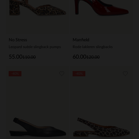
No Stress
Manfield
Leopard suède slingback pumps
Rode lakleren slingbacks
55.00
60.00
110.00
120.00
-40%
-40%