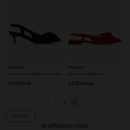
Manfield
Manfield
Zwarte velours slingbacks met strik
Rode suède slingbacks
45.00
65.00
89.98
130.00
1
2
3
Vorige
Vorige
Huidige pagina
VORIGE
per pagina