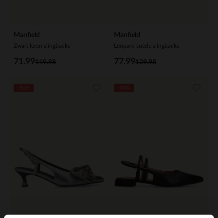
Manfield
Manfield
Zwart leren slingbacks
Leopard suède slingbacks
71.99
77.99
119.98
129.98
-50%
-40%