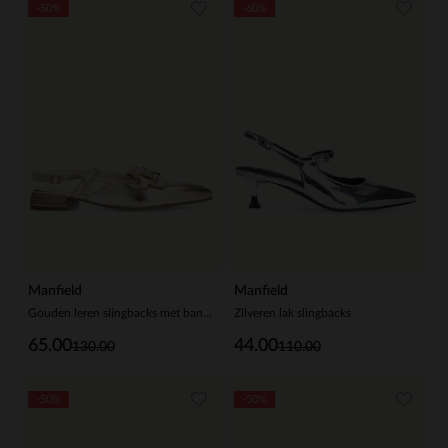
-50%
-60%
Manfield
Manfield
Gouden leren slingbacks met bandje
Zilveren lak slingbacks
65.00
44.00
130.00
110.00
-50%
-50%