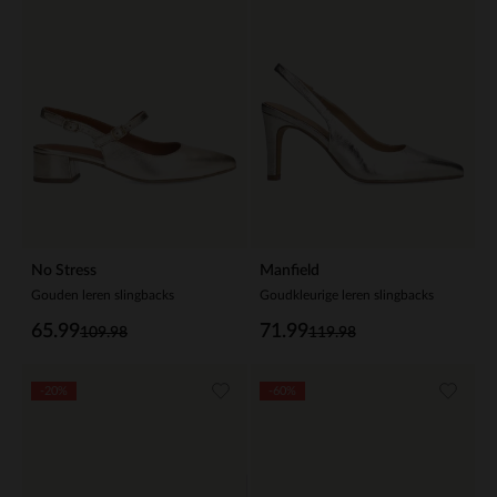
No Stress
Manfield
Gouden leren slingbacks
Goudkleurige leren slingbacks
65.99
71.99
109.98
119.98
-20%
-60%