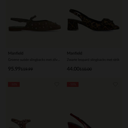
Manfield
Manfield
Groene suède slingbacks met zilveren studs
Zwarte leopard slingbacks met strik
95.99
44.00
119.99
110.00
-50%
-50%