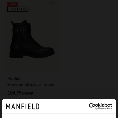
-30%
-10% EXTRA
Manfield
Zwarte leren biker boots met gesp
104.99
149.99