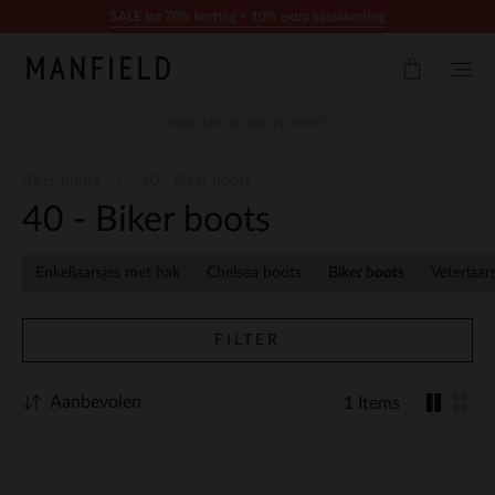
Doorgaan naar artikel
SALE tot 70% korting + 10% extra kassakorting
Biker boots
40 - Biker boots
40 - Biker boots
Enkellaarsjes met hak
Chelsea boots
Biker boots
Veterlaar
FILTER
Aanbevolen
1 Items