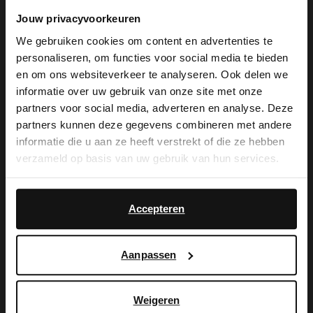
Jouw privacyvoorkeuren
We gebruiken cookies om content en advertenties te
De My Manfield
personaliseren, om functies voor social media te bieden
×
en om ons websiteverkeer te analyseren. Ook delen we
voordelen wachten
View this website in English?
informatie over uw gebruik van onze site met onze
partners voor social media, adverteren en analyse. Deze
op je.
It looks like your language isn't Dutch. Would
partners kunnen deze gegevens combineren met andere
you like to switch to English?
informatie die u aan ze heeft verstrekt of die ze hebben
verzameld op basis van uw gebruik van hun services.
Yes, switch to
MELD JE AAN VOOR MY MANFIELD
No, stay in Dutch
English
Meer over My Manfield
Accepteren
Aanpassen
Service
Contact
Weigeren