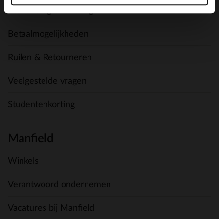
Verzending & levering
Betaalmogelijkheden
Ruilen & Retourneren
Veelgestelde vragen
Studentenkorting
Manfield
Winkels
Verantwoord ondernemen
Vacatures bij Manfield