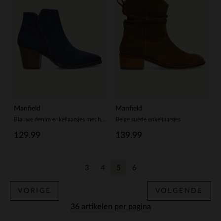
Manfield
Manfield
Blauwe denim enkellaarsjes met hak
Beige suède enkellaarsjes
129.99
139.99
3
4
5
6
Vorige
Vorige
Huidige pagina
Vorige
VORIGE
VOLGENDE
per pagina