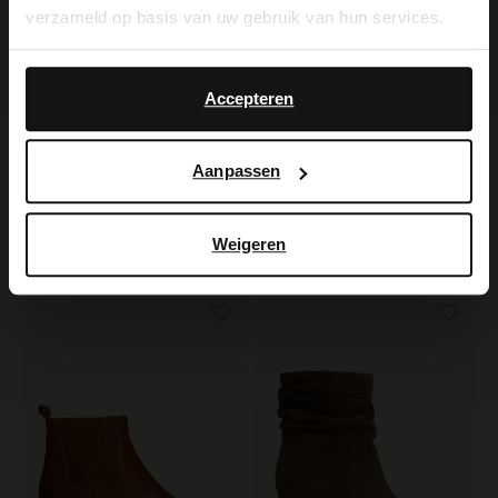
verzameld op basis van uw gebruik van hun services.
Yes, switch to
No, stay in Dutch
English
Accepteren
Aanpassen
Manfield
Manfield
Beige suède enkellaarsjes met studs
Zwarte leren laarsjes met gesp
Weigeren
169.99
75.00
150.00