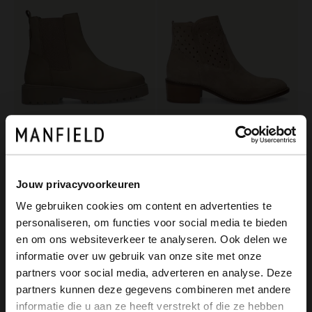
Manfield
Manfield
Taupe leren chelsea boots
Beige suède enkellaarsjes
Jouw privacyvoorkeuren
129.99
129.99
We gebruiken cookies om content en advertenties te
personaliseren, om functies voor social media te bieden
×
-50%
en om ons websiteverkeer te analyseren. Ook delen we
View this website in English?
-10% EXTRA
informatie over uw gebruik van onze site met onze
partners voor social media, adverteren en analyse. Deze
It looks like your language isn't Dutch. Would
partners kunnen deze gegevens combineren met andere
you like to switch to English?
informatie die u aan ze heeft verstrekt of die ze hebben