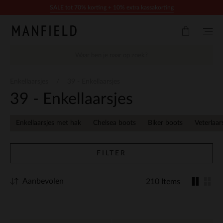
Doorgaan naar artikel
SALE tot 70% korting + 10% extra kassakorting
Enkellaarsjes
39 - Enkellaarsjes
39 - Enkellaarsjes
Enkellaarsjes met hak
Chelsea boots
Biker boots
Veterlaar
FILTER
Aanbevolen
210 Items