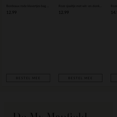
Bordeaux rode klavertjes bag charm
Roze sjaaltje met wit- en donkerroze details
Roze
12.99
12.99
14.
BESTEL MEE
BESTEL MEE
De My Manfield