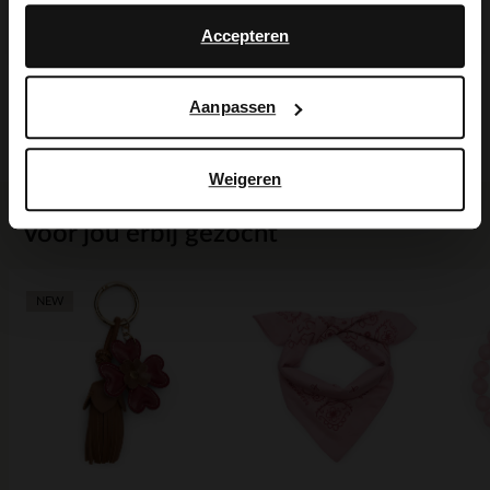
English
Accepteren
Maattabel
Aanpassen
Bezorgen & retour
Weigeren
Voor jou erbij gezocht
NEW