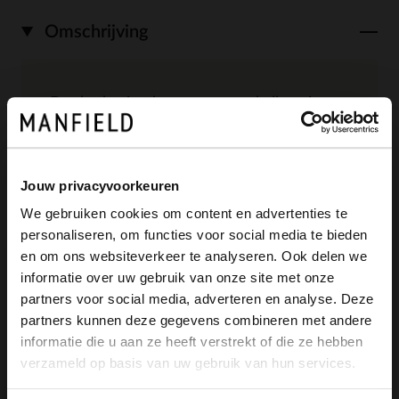
Omschrijving
Donkerbruine leren croco enkellaarsjes
met hak van Manfield. De enkellaarsjes
hebben een hak van 6 cm, een
Jouw privacyvoorkeuren
puntvormige neus en een ritssluiting aan
We gebruiken cookies om content en advertenties te
de binnenzijde. we adviseren als
personaliseren, om functies voor social media te bieden
×
en om ons websiteverkeer te analyseren. Ook delen we
bescherming en verzorging de Collonil
View this website in English?
informatie over uw gebruik van onze site met onze
Carbon pro.
partners voor social media, adverteren en analyse. Deze
It looks like your language isn't Dutch. Would
partners kunnen deze gegevens combineren met andere
you like to switch to English?
informatie die u aan ze heeft verstrekt of die ze hebben
verzameld op basis van uw gebruik van hun services.
Yes, switch to
Alles over dit product
No, stay in Dutch