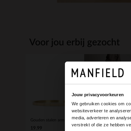
Voor jou erbij gezocht
Jouw privacyvoorkeuren
We gebruiken cookies om cont
websiteverkeer te analyseren
media, adverteren en analys
Gouden stalen armband met roze details
verstrekt of die ze hebben v
19.99
12.99