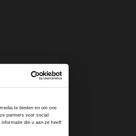
×
 media te bieden en om ons
ze partners voor social
nformatie die u aan ze heeft
Gouden cherry bag charm
9.99