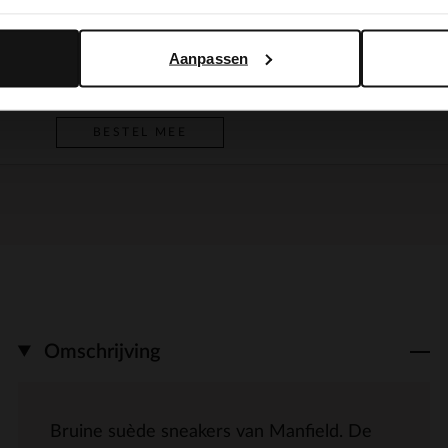
Yes, switch to English
No, stay in Dutch
Donkerbruine suède shopper met gevlochten details
BESTEL MEE
Aanpassen
159.99
BESTEL MEE
Omschrijving
Bruine suède sneakers van Manfield. De