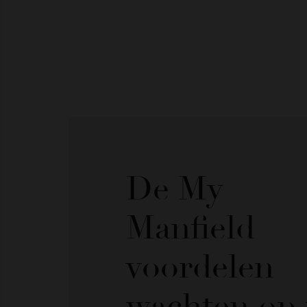
De My
Manfield
voordelen
wachten op 