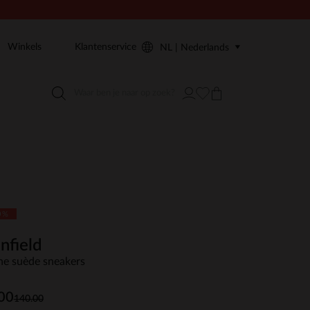
Winkels
Klantenservice
NL | Nederlands
0%
nfield
ne suède sneakers
00
140.00