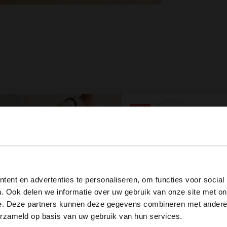
-70%
View this website in English?
ent en advertenties te personaliseren, om functies voor social
It looks like your language isn't Dutch. Would you like to
. Ook delen we informatie over uw gebruik van onze site met on
switch to English?
e. Deze partners kunnen deze gegevens combineren met andere i
Donkergroen sjaaltje met wit- en bruine details
Multicolor gevlochten ketting met zeevisjes
erzameld op basis van uw gebruik van hun services.
6.00
19.99