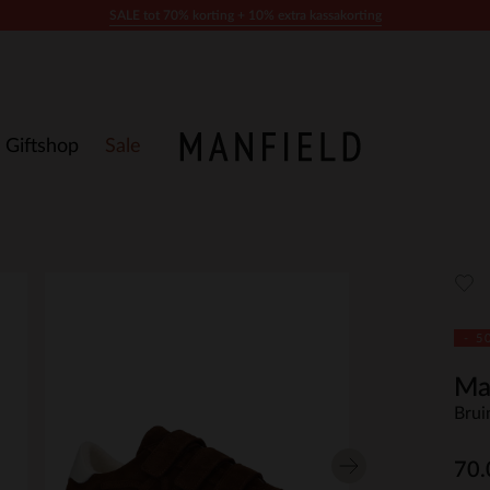
SALE tot 70% korting + 10% extra kassakorting
Giftshop
Sale
- 5
Ma
Brui
70.