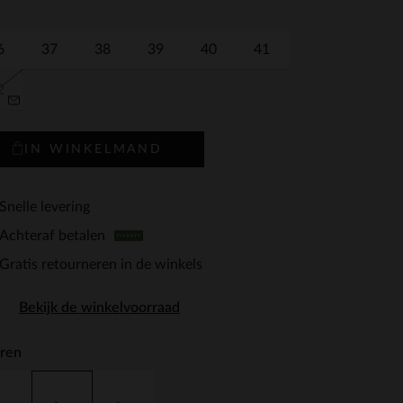
6
37
38
39
40
41
2
IN WINKELMAND
Snelle levering
Achteraf betalen
Gratis retourneren in de winkels
Bekijk de winkelvoorraad
ren