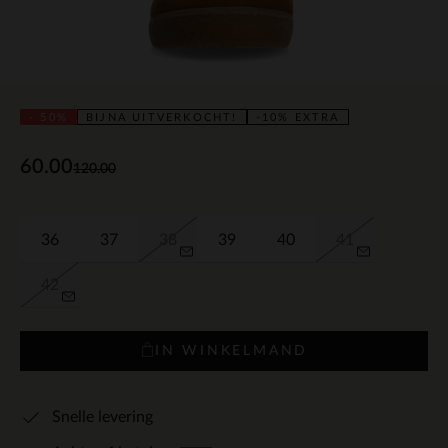
- 50%
BIJNA UITVERKOCHT!
-10% EXTRA
60.00
120.00
36
37
38
39
40
41
42
IN WINKELMAND
Snelle levering