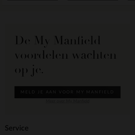
De My Manfield
voordelen wachten
op je.
MELD JE AAN VOOR MY MANFIELD
Meer over My Manfield
Service