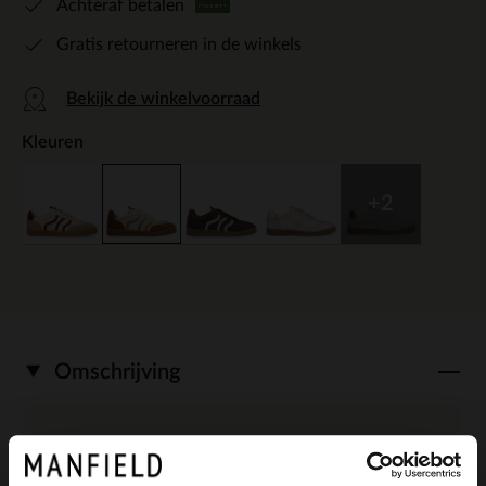
Achteraf betalen
Gratis retourneren in de winkels
Bekijk de winkelvoorraad
Kleuren
+2
Omschrijving
Bruine leren sneakers met beige details