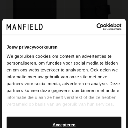
Jouw privacyvoorkeuren
Manfield
Manfield
We gebruiken cookies om content en advertenties te
Zwarte leren portemonnee
Zwart leren pasjeshouder
personaliseren, om functies voor social media te bieden
×
29.99
39.99
en om ons websiteverkeer te analyseren. Ook delen we
View this website in English?
informatie over uw gebruik van onze site met onze
partners voor social media, adverteren en analyse. Deze
-50%
It looks like your language isn't Dutch. Would
-10% EXTRA
partners kunnen deze gegevens combineren met andere
you like to switch to English?
informatie die u aan ze heeft verstrekt of die ze hebben
verzameld op basis van uw gebruik van hun services.
Yes, switch to
No, stay in Dutch
English
Accepteren