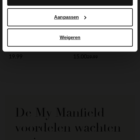
Aanpassen
Weigeren
Manfield
Manfield
Portemonnee met leopard print
Zwarte leren portemonnee
19.99
15.00
29.99
De My Manfield
voordelen wachten