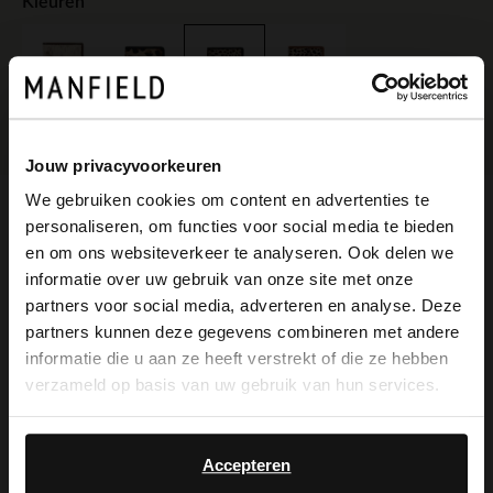
Kleuren
Jouw privacyvoorkeuren
We gebruiken cookies om content en advertenties te
personaliseren, om functies voor social media te bieden
Omschrijving
×
en om ons websiteverkeer te analyseren. Ook delen we
View this website in English?
informatie over uw gebruik van onze site met onze
partners voor social media, adverteren en analyse. Deze
It looks like your language isn't Dutch. Would
Portemonnee met leopard print van
partners kunnen deze gegevens combineren met andere
you like to switch to English?
informatie die u aan ze heeft verstrekt of die ze hebben
Manfield met drukknoop sluiting en
verzameld op basis van uw gebruik van hun services.
ruimte voor 22 pasjes. De afmetingen zijn
Yes, switch to
No, stay in Dutch
English
8x11x2 cm (BxHxD).
Accepteren