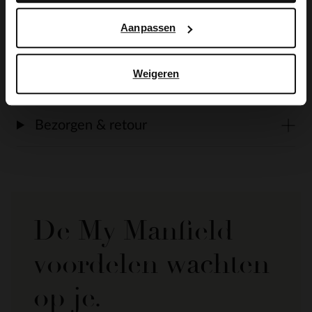
Aanpassen
Alles over dit product
Weigeren
Maattabel
Bezorgen & retour
De My Manfield
voordelen wachten
op je.