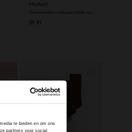
Manfield
Donkerbruine suède pantoffels met imitatie wol
59.99
×
 media te bieden en om ons
ze partners voor social