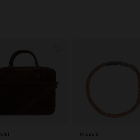
ield
Manfield