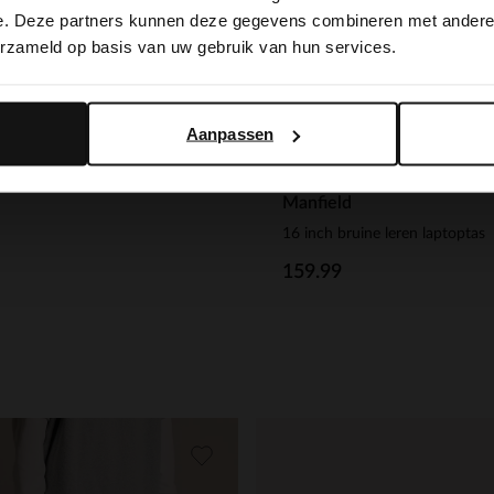
switch to English?
e. Deze partners kunnen deze gegevens combineren met andere i
erzameld op basis van uw gebruik van hun services.
Yes, switch to English
No, stay in Dutch
tkey
e leren Orbitkey sleutelhanger
Aanpassen
99
Manfield
16 inch bruine leren laptoptas
159.99