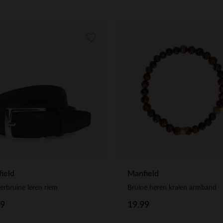
ield
Manfield
rbruine leren riem
Bruine heren kralen armband
99
19.99