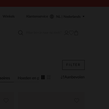
Winkels
Klantenservice
NL | Nederlands
FILTER
Aanbevolen
soires
Hoeden en petten
Sokken
Sjaals
Handsch