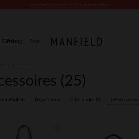
SALE tot 70% korting + 10% extra kassakorting
Giftshop
Sale
Heren accessoires
cessoires
(25)
onnebrillen
Bag charms
Gifts under 20
Heren acces