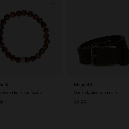
ield
Manfield
e heren kralen armband
Donkerbruine leren riem
99
49.99