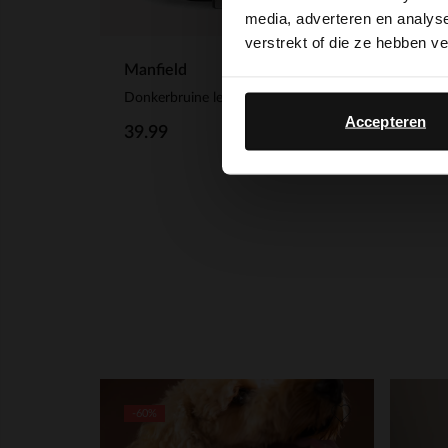
media, adverteren en analys
verstrekt of die ze hebben v
Manfield
Orbi
Donkerbruine leren riem
Bruin
Accepteren
39.99
39.
-60%