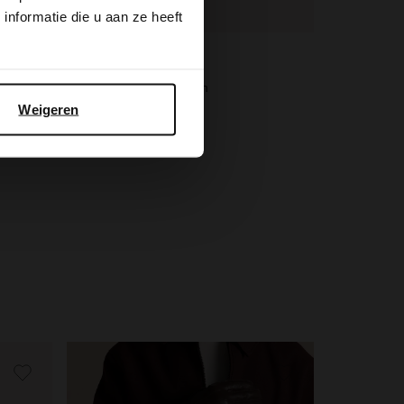
nformatie die u aan ze heeft
Manfield
Bruine 3-pack sokken
Weigeren
10.99