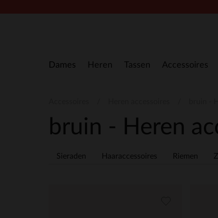
Doorgaan naar artikel
Dames
Heren
Tassen
Accessoires
Accessoires
Heren accessoires
bruin - 
bruin - Heren ac
Sieraden
Haaraccessoires
Riemen
Z