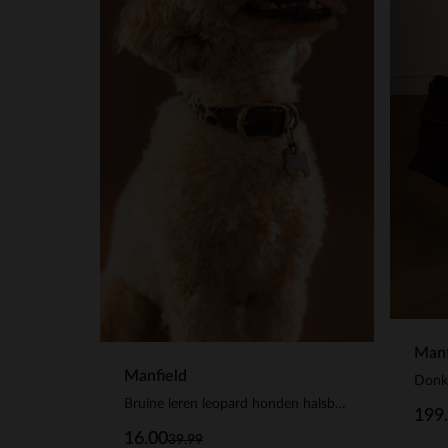
Manf
Manfield
Donk
Bruine leren leopard honden halsband - S/M/L
199
16.00
39.99