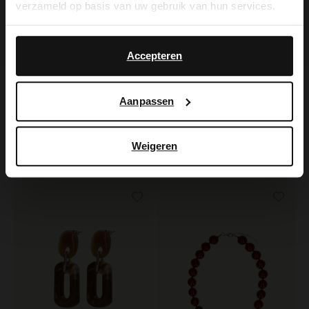
verzameld op basis van uw gebruik van hun services.
Yes, switch to
No, stay in Dutch
English
Accepteren
Aanpassen
Manfield
Manfield
Goudkleurige oorbellen met bruine glaskraal hangers
Bruine heren kralen armband
Weigeren
9.99
19.99