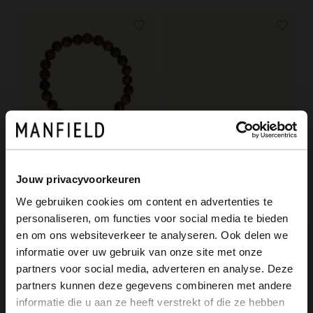
Manfield
Jouw privacyvoorkeuren
Bruine heren kralen armband
We gebruiken cookies om content en advertenties te
19.99
personaliseren, om functies voor social media te bieden
Manfield
×
en om ons websiteverkeer te analyseren. Ook delen we
Bruine leren heren armband
View this website in English?
informatie over uw gebruik van onze site met onze
29.99
partners voor social media, adverteren en analyse. Deze
It looks like your language isn't Dutch. Would
partners kunnen deze gegevens combineren met andere
you like to switch to English?
informatie die u aan ze heeft verstrekt of die ze hebben