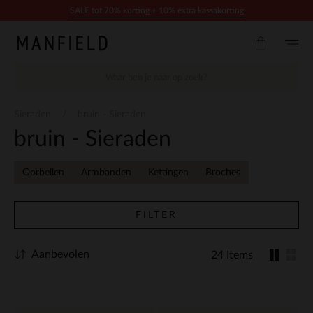
Doorgaan naar artikel
SALE tot 70% korting + 10% extra kassakorting
Sieraden
bruin - Sieraden
bruin - Sieraden
Oorbellen
Armbanden
Kettingen
Broches
FILTER
Aanbevolen
24 Items