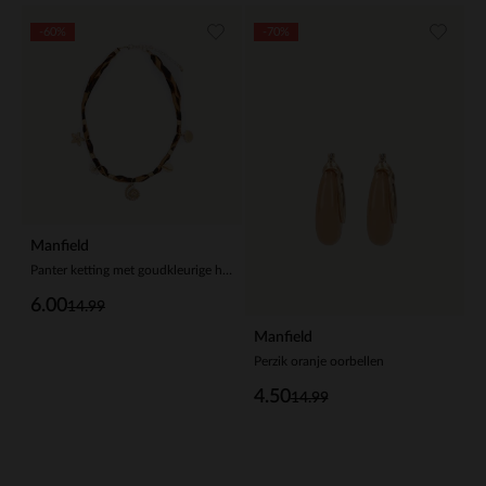
-60%
-70%
Manfield
Panter ketting met goudkleurige hangers
6.00
14.99
Manfield
Perzik oranje oorbellen
4.50
14.99