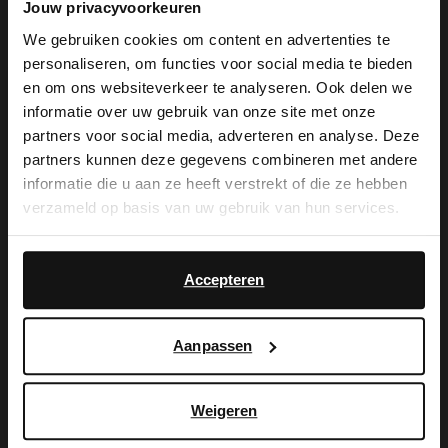
Jouw privacyvoorkeuren
Grijze gestreepte cosy sokken
We gebruiken cookies om content en advertenties te
9.99
personaliseren, om functies voor social media te bieden
×
en om ons websiteverkeer te analyseren. Ook delen we
View this website in English?
informatie over uw gebruik van onze site met onze
partners voor social media, adverteren en analyse. Deze
It looks like your language isn't Dutch. Would
partners kunnen deze gegevens combineren met andere
you like to switch to English?
informatie die u aan ze heeft verstrekt of die ze hebben
verzameld op basis van uw gebruik van hun services.
Yes, switch to
No, stay in Dutch
English
Accepteren
Manfield
Set van 3 paar antraciet bamboe sokken
Aanpassen
10.99
Manfield
Roze gestreepte cosy sokken
Weigeren
9.99