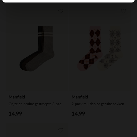
Manfield
Manfield
Grijze en bruine gestreepte 3-pack sokken
2-pack multicolor geruite sokken
14.99
14.99