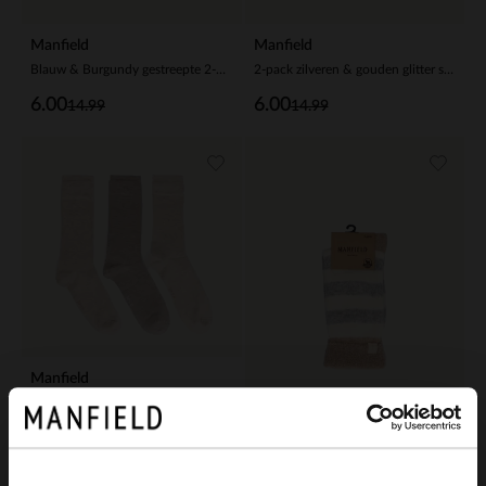
Manfield
Manfield
Blauw & Burgundy gestreepte 2-pack sokken
2-pack zilveren & gouden glitter sokken
6.00
6.00
14.99
14.99
Manfield
Beige 3-pack sokken
10.99
Manfield