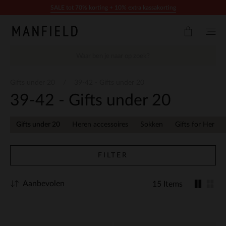
Doorgaan naar artikel
SALE tot 70% korting + 10% extra kassakorting
Gifts under 20
39-42 - Gifts under 20
39-42 - Gifts under 20
Gifts under 20
Heren accessoires
Sokken
Gifts for Her
FILTER
Aanbevolen
15 Items