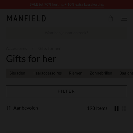
Doorgaan naar artikel
SALE tot 70% korting + 10% extra kassakorting
Accessoires
Gifts for her
Gifts for her
Sieraden
Haaraccessoires
Riemen
Zonnebrillen
Bag ch
FILTER
Aanbevolen
198 Items