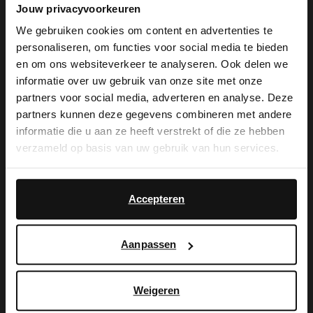
Jouw privacyvoorkeuren
We gebruiken cookies om content en advertenties te
personaliseren, om functies voor social media te bieden
×
en om ons websiteverkeer te analyseren. Ook delen we
View this website in English?
informatie over uw gebruik van onze site met onze
partners voor social media, adverteren en analyse. Deze
It looks like your language isn't Dutch. Would
partners kunnen deze gegevens combineren met andere
Manfield
Manfield
you like to switch to English?
informatie die u aan ze heeft verstrekt of die ze hebben
Goudkleurige cheetah broche
3-Pack goudkleurige bloemen buttons
verzameld op basis van uw gebruik van hun services.
14.99
14.99
Yes, switch to
No, stay in Dutch
English
Accepteren
Aanpassen
Weigeren