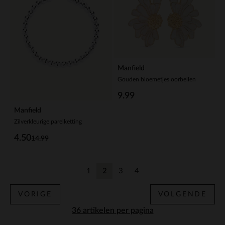
Manfield
Gouden bloemetjes oorbellen
9.99
Manfield
Zilverkleurige parelketting
4.50
14.99
1
2
3
4
Vorige
Huidige pagina
Vorige
Vorige
VORIGE
VOLGENDE
per pagina