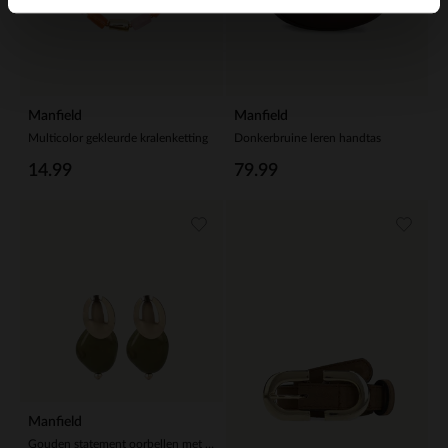
Manfield
Manfield
Multicolor gekleurde kralenketting
Donkerbruine leren handtas
14.99
79.99
Manfield
Gouden statement oorbellen met groene knopen