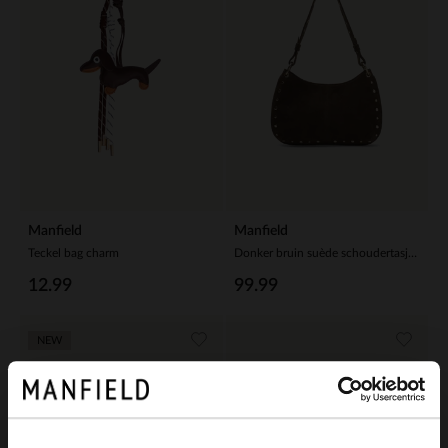
Manfield
Manfield
Teckel bag charm
Donker bruin suède schoudertasje met gouden studs
12.99
99.99
NEW