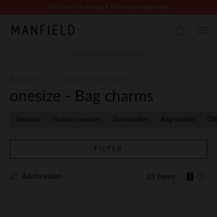
Doorgaan naar artikel
SALE tot 70% korting + 10% extra kassakorting
Bag charms
onesize - Bag charms
onesize - Bag charms
Sieraden
Haaraccessoires
Zonnebrillen
Bag charms
Gif
FILTER
Aanbevolen
23 Items