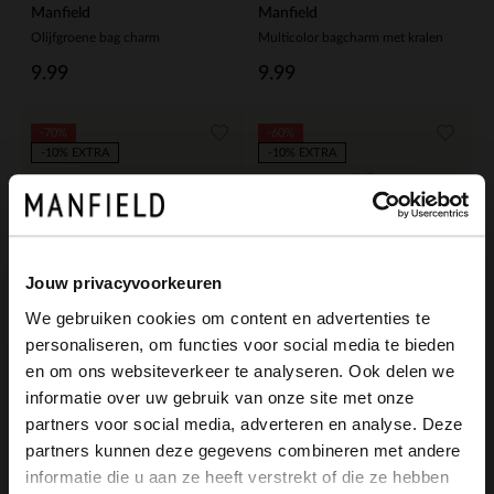
Manfield
Manfield
Olijfgroene bag charm
Multicolor bagcharm met kralen
9.99
9.99
-70%
-60%
-10% EXTRA
-10% EXTRA
Jouw privacyvoorkeuren
We gebruiken cookies om content en advertenties te
personaliseren, om functies voor social media te bieden
×
en om ons websiteverkeer te analyseren. Ook delen we
View this website in English?
informatie over uw gebruik van onze site met onze
partners voor social media, adverteren en analyse. Deze
It looks like your language isn't Dutch. Would
Manfield
Manfield
partners kunnen deze gegevens combineren met andere
you like to switch to English?
Donkerbruine bag charm
Rode teckel bag charm
informatie die u aan ze heeft verstrekt of die ze hebben