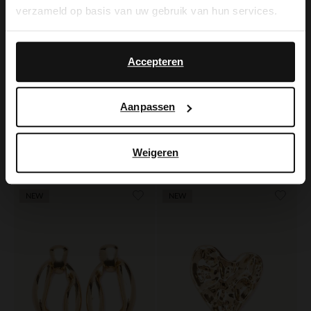
verzameld op basis van uw gebruik van hun services.
Yes, switch to
No, stay in Dutch
English
Accepteren
Manfield
Gouden statement bloemen oorbellen
9.99
Aanpassen
Manfield
Gouden rechthoekige oorbellen
Weigeren
14.99
NEW
NEW