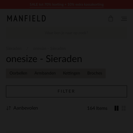
Doorgaan naar artikel
SALE tot 70% korting + 10% extra kassakorting
Sieraden
onesize - Sieraden
onesize - Sieraden
Oorbellen
Armbanden
Kettingen
Broches
FILTER
Aanbevolen
164 Items