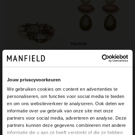
Manfield
Multicolor statement oorbellen
14.99
Manfield
Gouden multicolor shrimp broche
Jouw privacyvoorkeuren
14.99
We gebruiken cookies om content en advertenties te
personaliseren, om functies voor social media te bieden
×
NEW
en om ons websiteverkeer te analyseren. Ook delen we
View this website in English?
informatie over uw gebruik van onze site met onze
partners voor social media, adverteren en analyse. Deze
It looks like your language isn't Dutch. Would
partners kunnen deze gegevens combineren met andere
you like to switch to English?
informatie die u aan ze heeft verstrekt of die ze hebben