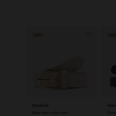
NEW
NEW
Manfield
Manf
Beige leren croco riem
Donke