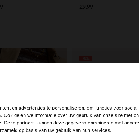
99
29.99
-50%
View this website in English?
ent en advertenties te personaliseren, om functies voor social
It looks like your language isn't Dutch. Would you like to
. Ook delen we informatie over uw gebruik van onze site met on
switch to English?
e. Deze partners kunnen deze gegevens combineren met andere i
erzameld op basis van uw gebruik van hun services.
Yes, switch to English
No, stay in Dutch