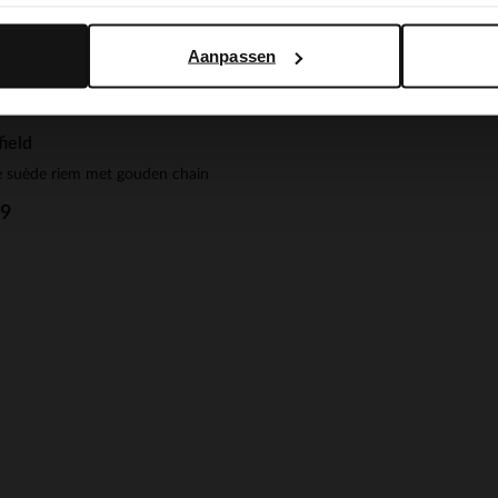
Manfield
Beige leren riem
Aanpassen
15.00
29.99
ield
 suède riem met gouden chain
99