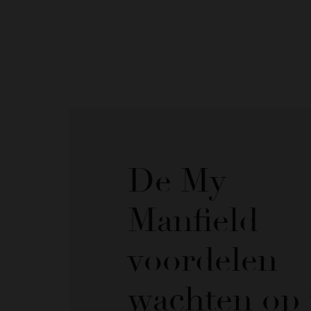
De My
Manfield
voordelen
wachten op 