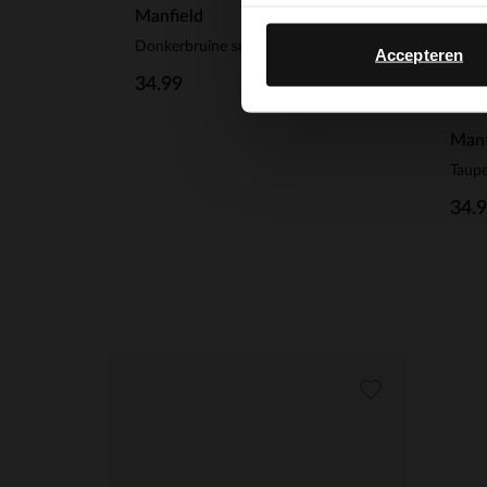
Manfield
Donkerbruine suède riem met gouden gesp
Accepteren
34.99
Manf
Taupe
34.