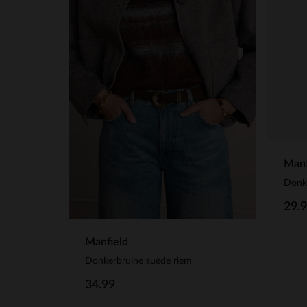
Manf
Donke
29.
Manfield
Donkerbruine suède riem
34.99