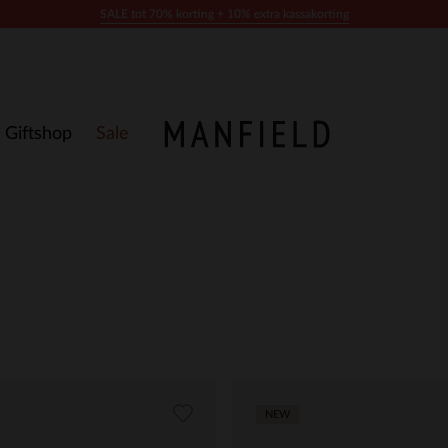
SALE tot 70% korting + 10% extra kassakorting
Giftshop
Sale
NEW