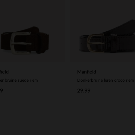
ield
Manfield
r bruine suède riem
Donkerbruine leren croco riem
99
29.99