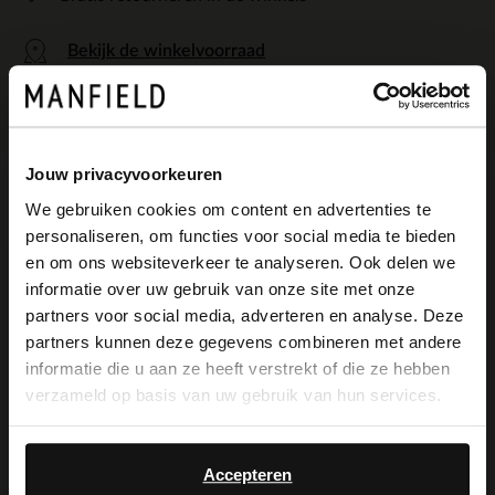
Bekijk de winkelvoorraad
Jouw privacyvoorkeuren
We gebruiken cookies om content en advertenties te
Omschrijving
personaliseren, om functies voor social media te bieden
×
en om ons websiteverkeer te analyseren. Ook delen we
View this website in English?
informatie over uw gebruik van onze site met onze
Bambi print riem van Manfield met
partners voor social media, adverteren en analyse. Deze
It looks like your language isn't Dutch. Would
gouden gesp. LET OP - de riem is gemaakt
partners kunnen deze gegevens combineren met andere
you like to switch to English?
informatie die u aan ze heeft verstrekt of die ze hebben
van natuurlijk materiaal, hierdoor heeft elk
verzameld op basis van uw gebruik van hun services.
item een unieke print. De riem heeft een
Yes, switch to
No, stay in Dutch
English
breedte van 2,5 cm.
Accepteren