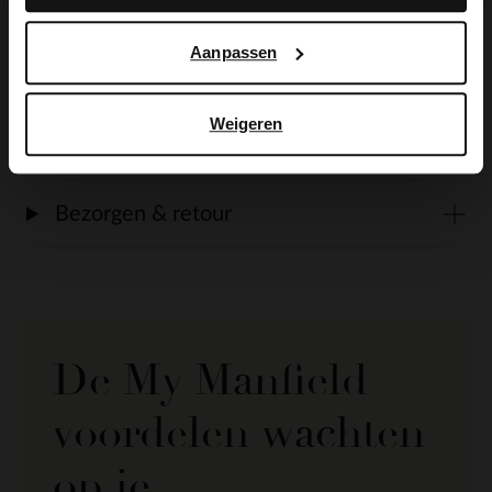
Aanpassen
Alles over dit product
Weigeren
Maattabel
Bezorgen & retour
De My Manfield
voordelen wachten
op je.