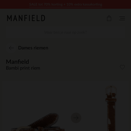
Doorgaan naar artikel
SALE tot 70% korting + 10% extra kassakorting
Dames riemen
Manfield
Bambi print riem