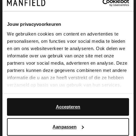
Zwarte leren shopper van Manfield. De
afmeting van deze tas is 40x32x20 cm
Jouw privacyvoorkeuren
(BxHxD), de schouderband lengte is 40
We gebruiken cookies om content en advertenties te
personaliseren, om functies voor social media te bieden
cm. De tas heeft een ristsluiting met
×
en om ons websiteverkeer te analyseren. Ook delen we
View this website in English?
zilverkleurige details.
informatie over uw gebruik van onze site met onze
partners voor social media, adverteren en analyse. Deze
It looks like your language isn't Dutch. Would
partners kunnen deze gegevens combineren met andere
you like to switch to English?
informatie die u aan ze heeft verstrekt of die ze hebben
Alles over dit product
verzameld op basis van uw gebruik van hun services.
Yes, switch to
No, stay in Dutch
English
Maattabel
Accepteren
Bezorgen & retour
Aanpassen