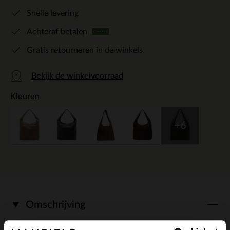
Snelle levering
Achteraf betalen
Gratis retourneren in de winkels
Bekijk de winkelvoorraad
Kleuren
+6
Omschrijving