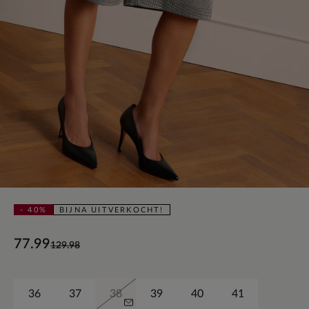
- 40%
BIJNA UITVERKOCHT!
77.99
129.98
36
37
38
39
40
41