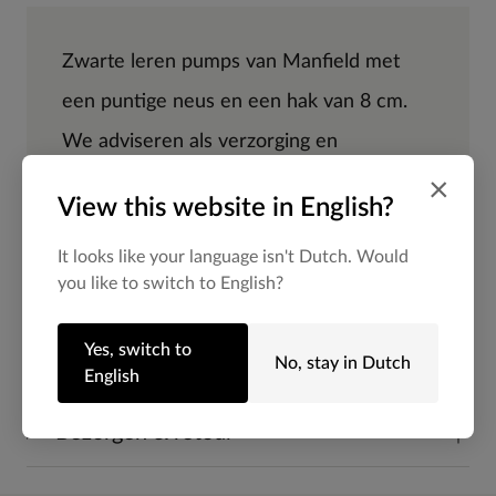
Zwarte leren pumps van Manfield met
een puntige neus en een hak van 8 cm.
We adviseren als verzorging en
bescherming de Collonil Carbon Pro.
×
View this website in English?
It looks like your language isn't Dutch. Would
you like to switch to English?
Alles over dit product
Yes, switch to
No, stay in Dutch
Maattabel
English
Bezorgen & retour