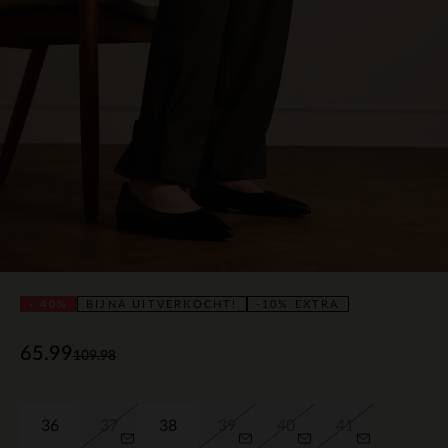
- 40%
BIJNA UITVERKOCHT!
-10% EXTRA
65.99
109.98
36
37
38
39
40
41