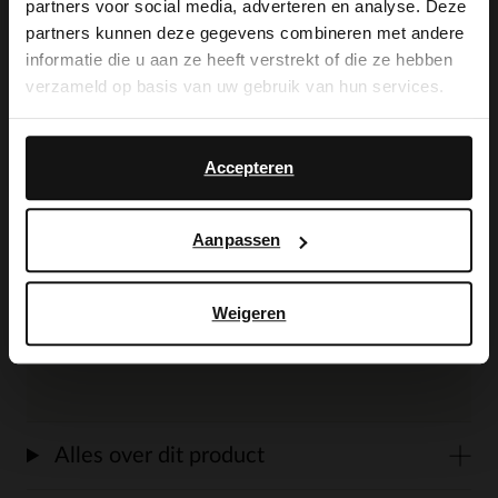
partners voor social media, adverteren en analyse. Deze
It looks like your language isn't Dutch. Would
partners kunnen deze gegevens combineren met andere
you like to switch to English?
informatie die u aan ze heeft verstrekt of die ze hebben
verzameld op basis van uw gebruik van hun services.
Omschrijving
Yes, switch to
No, stay in Dutch
English
Accepteren
Zwarte leren loafers van No Stress met
een memory foam voetbed, puntige neus
Aanpassen
en platte hak van 1 cm. We adviseren als
verzorging en bescherming de Colonil
Weigeren
Carbon Pro.
Alles over dit product