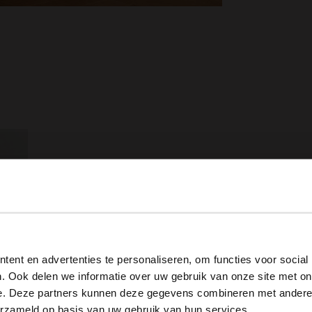
View this website in English?
ent en advertenties te personaliseren, om functies voor social
It looks like your language isn't Dutch. Would you like to
. Ook delen we informatie over uw gebruik van onze site met on
switch to English?
Grote ronden goudkleurige oorbellen
e. Deze partners kunnen deze gegevens combineren met andere i
erzameld op basis van uw gebruik van hun services.