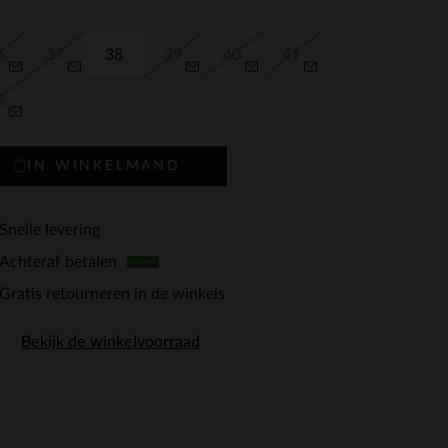
6
37
38
39
40
41
2
IN WINKELMAND
Snelle levering
Achteraf betalen
Gratis retourneren in de winkels
Bekijk de winkelvoorraad