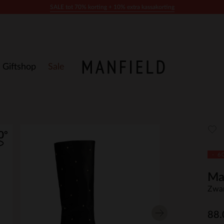
SALE tot 70% korting + 10% extra kassakorting
Giftshop
Sale
- 6
Ma
Zwar
88.