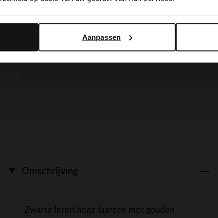
Yes, switch to English
No, stay in Dutch
Aanpassen
Omschrijving
Zwarte leren hoge laarzen met gouden