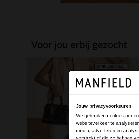
Voor jou erbij gezocht
STAINLESS STEEL
Jouw privacyvoorkeuren
We gebruiken cookies om cont
websiteverkeer te analyseren
media, adverteren en analys
19.99
verstrekt of die ze hebben v