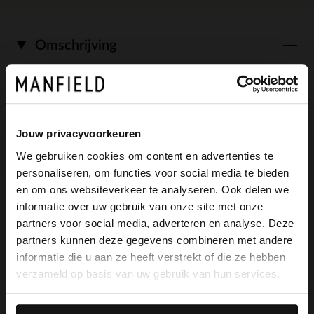
Omschrijving
Zwarte leren hoge laarzen met kittenheel
van Manfield. Deze instaplaarzen hebben
Jouw privacyvoorkeuren
een puntige neus, kittenheel van 4 cm en
We gebruiken cookies om content en advertenties te
personaliseren, om functies voor social media te bieden
afzakeffect. De schachthoogte is 43 cm
×
en om ons websiteverkeer te analyseren. Ook delen we
View this website in English?
en de schachtbreedte is 38 cm, gemeten
informatie over uw gebruik van onze site met onze
partners voor social media, adverteren en analyse. Deze
bij een maat 37. We adviseren als
It looks like your language isn't Dutch. Would
partners kunnen deze gegevens combineren met andere
you like to switch to English?
verzorging en bescherming de Collonil
informatie die u aan ze heeft verstrekt of die ze hebben
verzameld op basis van uw gebruik van hun services.
Carbon pro.
Yes, switch to
No, stay in Dutch
English