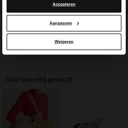
Accepteren
Alles over dit product
Aanpassen
Maattabel
Weigeren
Bezorgen & retour
Voor jou erbij gezocht