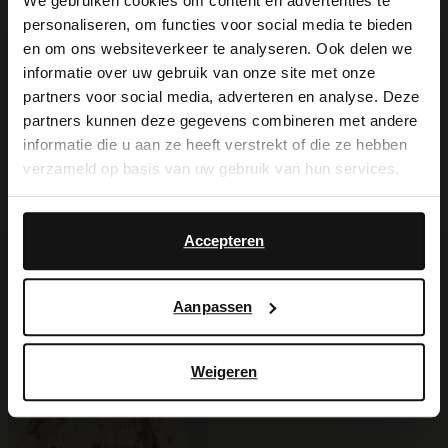
We gebruiken cookies om content en advertenties te
personaliseren, om functies voor social media te bieden
×
en om ons websiteverkeer te analyseren. Ook delen we
Alles over dit product
View this website in English?
informatie over uw gebruik van onze site met onze
partners voor social media, adverteren en analyse. Deze
It looks like your language isn't Dutch. Would
Maattabel
partners kunnen deze gegevens combineren met andere
you like to switch to English?
informatie die u aan ze heeft verstrekt of die ze hebben
verzameld op basis van uw gebruik van hun services.
Bezorgen & retour
Yes, switch to
No, stay in Dutch
English
Accepteren
Voor jou erbij gezocht
Aanpassen
Weigeren