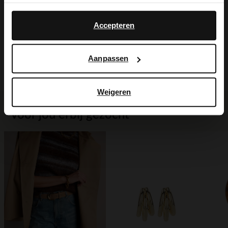
Alles over dit product
Yes, switch to
No, stay in Dutch
English
Accepteren
Maattabel
Aanpassen
Bezorgen & retour
Weigeren
Voor jou erbij gezocht