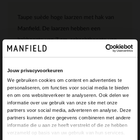
Taupe suède hoge laarzen met hak van
Manfield. De laarzen hebben een
hakhoogte van 7 cm, schachthoogte van
45 cm, een schachtomtrek van 42 cm en
een puntige neus. Door de slouchy
Jouw privacyvoorkeuren
schacht is deze laars goed voor een
We gebruiken cookies om content en advertenties te
bredere kuit. We adviseren als
personaliseren, om functies voor social media te bieden
×
en om ons websiteverkeer te analyseren. Ook delen we
bescherming en verzorging de suède/
View this website in English?
informatie over uw gebruik van onze site met onze
nubuck spray in transparant.
partners voor social media, adverteren en analyse. Deze
It looks like your language isn't Dutch. Would
partners kunnen deze gegevens combineren met andere
you like to switch to English?
informatie die u aan ze heeft verstrekt of die ze hebben
verzameld op basis van uw gebruik van hun services.