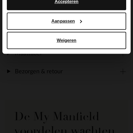
Accepteren
33x18x10 cm (BxHxD) en een ritssluiting.
Aanpassen
Alles over dit product
Weigeren
Maattabel
Bezorgen & retour
De My Manfield
voordelen wachten