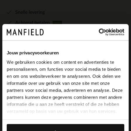
Snelle levering
Achteraf betalen
Gratis retourneren in de winkels
Bekijk de winkelvoorraad
Jouw privacyvoorkeuren
We gebruiken cookies om content en advertenties te
personaliseren, om functies voor social media te bieden
×
en om ons websiteverkeer te analyseren. Ook delen we
View this website in English?
informatie over uw gebruik van onze site met onze
Omschrijving
partners voor social media, adverteren en analyse. Deze
It looks like your language isn't Dutch. Would
partners kunnen deze gegevens combineren met andere
you like to switch to English?
informatie die u aan ze heeft verstrekt of die ze hebben
verzameld op basis van uw gebruik van hun services.
Taupe suède gevlochten schoudertas van
Yes, switch to
No, stay in Dutch
Manfield. De tas heeft een afmeting van
English