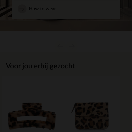
How to wear
Item
1
Voor jou erbij gezocht
of
1