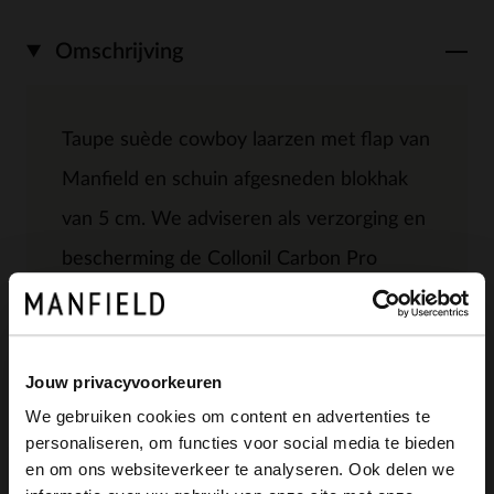
Omschrijving
Taupe suède cowboy laarzen met flap van
Manfield en schuin afgesneden blokhak
van 5 cm. We adviseren als verzorging en
bescherming de Collonil Carbon Pro
300ml.
Jouw privacyvoorkeuren
Alles over dit product
We gebruiken cookies om content en advertenties te
personaliseren, om functies voor social media te bieden
×
en om ons websiteverkeer te analyseren. Ook delen we
Maattabel
View this website in English?