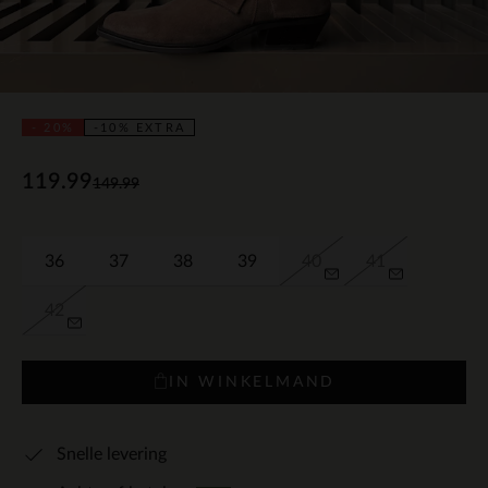
- 20%
-10% EXTRA
119.99
149.99
36
37
38
39
40
41
42
IN WINKELMAND
Snelle levering