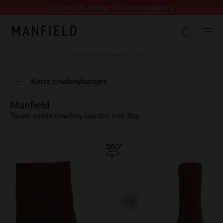
Doorgaan naar artikel
SALE tot 70% korting + 10% extra kassakorting
Korte cowboylaarsjes
Manfield
Taupe suède cowboy laarzen met flap