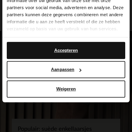
informatie over uw gebruik van onze site met onze
partners voor social media, adverteren en analyse. Deze
It looks like your language isn't Dutch. Would
Bezorgen & retour
partners kunnen deze gegevens combineren met andere
you like to switch to English?
informatie die u aan ze heeft verstrekt of die ze hebben
verzameld op basis van uw gebruik van hun services.
Yes, switch to
No, stay in Dutch
English
Accepteren
Aanpassen
Weigeren
Populair: suède enkellaarsjes