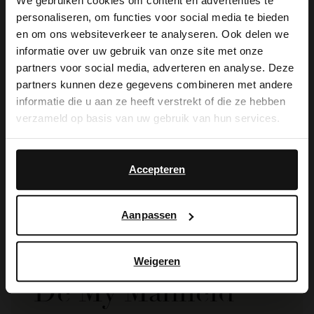
We gebruiken cookies om content en advertenties te
personaliseren, om functies voor social media te bieden
×
en om ons websiteverkeer te analyseren. Ook delen we
View this website in English?
informatie over uw gebruik van onze site met onze
partners voor social media, adverteren en analyse. Deze
It looks like your language isn't Dutch. Would
partners kunnen deze gegevens combineren met andere
you like to switch to English?
informatie die u aan ze heeft verstrekt of die ze hebben
verzameld op basis van uw gebruik van hun services.
Manfield
Manfield
Yes, switch to
No, stay in Dutch
Khaki suède shopper
Groene suède shopper
English
70.00
99.99
Accepteren
140.00
Aanpassen
Weigeren
De My Manfield