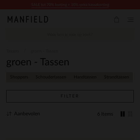
Doorgaan naar artikel
SALE tot 70% korting + 10% extra kassakorting
Tassen
groen - Tassen
groen - Tassen
Shoppers
Schoudertassen
Handtassen
Strandtassen
FILTER
Aanbevolen
6 Items