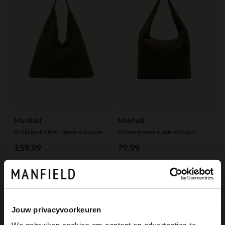
Manfield
Manfield
Khaki gevlochten suède schoudertas
Donkergroene suède shopper
159.99
79.99
-50%
Jouw privacyvoorkeuren