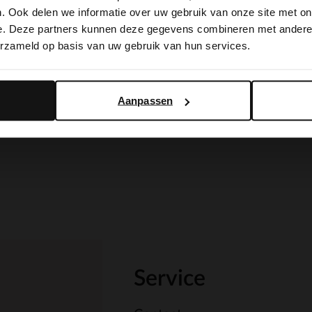
It looks like your language isn't Dutch. Would you like to
. Ook delen we informatie over uw gebruik van onze site met on
switch to English?
e. Deze partners kunnen deze gegevens combineren met andere i
erzameld op basis van uw gebruik van hun services.
Yes, switch to English
No, stay in Dutch
Aanpassen
Service