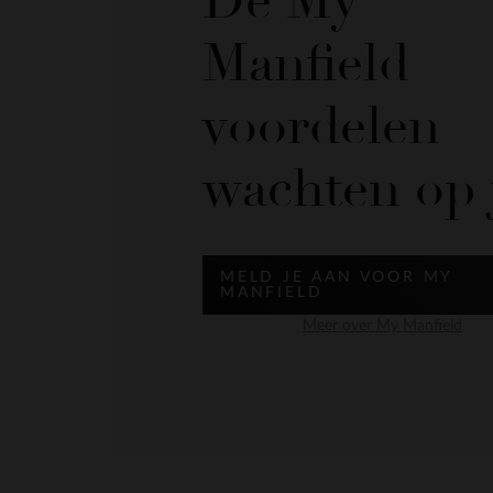
De My
Manfield
voordelen
wachten op 
MELD JE AAN VOOR MY
MANFIELD
Meer over My Manfield