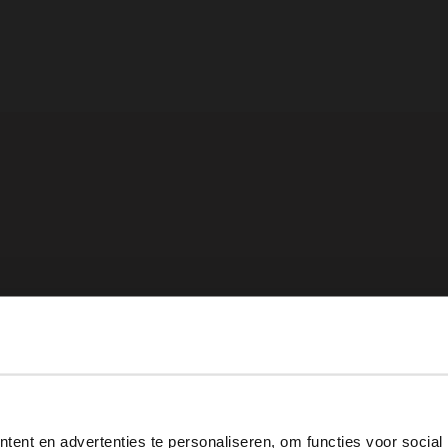
n in op te bergen, maar tassen maken je outfit ook helemaal af. In
weg,
laptoptassen
voor naar kantoor en prachtige
clutches
en
he
send bij jouw stijl.
View this website in English?
nd je bij Manfield een stijlvolle collectie
herentassen
met versch
ent en advertenties te personaliseren, om functies voor social