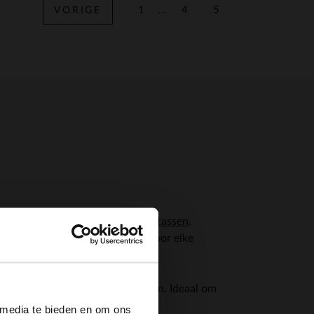
1
...
4
5
VORIGE
Pagina
Vorige
Vorige
 de nieuwe collectie vind je
handtassen
,
uptasjes
voor een avondje uit. Voor elke
×
illende kwalitatieve laptoptassen. Ideaal om
 media te bieden en om ons