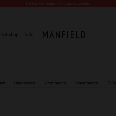
SALE tot 70% korting + 10% extra kassakorting
Giftshop
Sale
sen
Handtassen
Leren tassen
Strandtassen
Clut