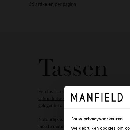
per pagina
Tassen
Een tas is niet alleen erg handig om je spulle
schoudertassen
en
shoppers
voor een dagje 
gelegenheid is een geschikte tas te vinden pas
Jouw privacyvoorkeuren
Natuurlijk is er ook aan de heren gedacht en vi
mee te nemen naar het werk!
We gebruiken cookies om cont