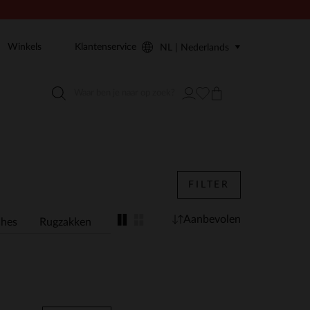
Winkels
Klantenservice
NL | Nederlands
FILTER
Aanbevolen
ches
Rugzakken
Laptoptassen
Herentassen