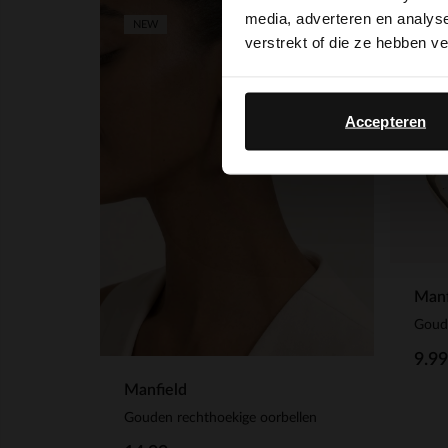
media, adverteren en analys
NEW
NEW
verstrekt of die ze hebben v
Accepteren
Manf
Goud
9.99
Manfield
Gouden rechthoekige oorbellen