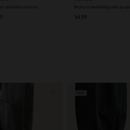
en teddybeer broche
99
14.99
NEW