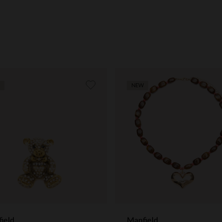
NEW
ield
Manfield