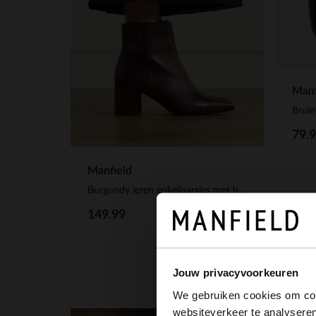
Manf
Bruin
79.
Manfield
Burgundy leren enkellaarsjes met hak
149.99
Jouw privacyvoorkeuren
We gebruiken cookies om cont
websiteverkeer te analyseren