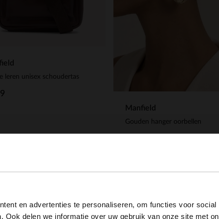
ield
e leren unisex schoudertas
99
Manfield
Gouden hanger oorbellen
14.99
View this website in English?
ent en advertenties te personaliseren, om functies voor social
It looks like your language isn't Dutch. Would you like to
. Ook delen we informatie over uw gebruik van onze site met on