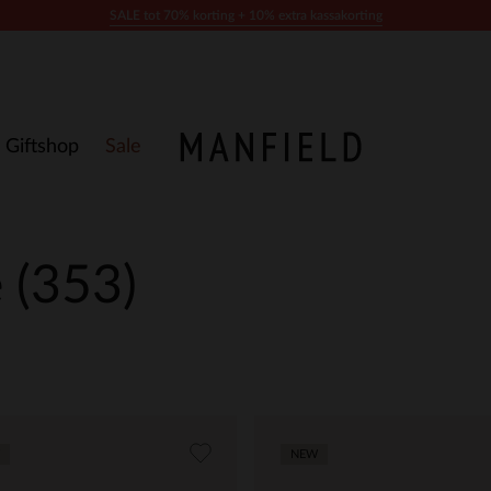
SALE tot 70% korting + 10% extra kassakorting
Giftshop
Sale
e
(353)
NEW