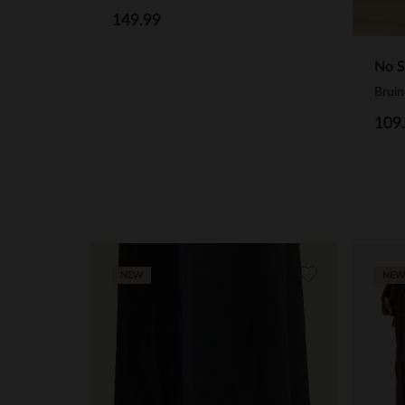
149.99
No S
Bruin
109
NEW
NEW