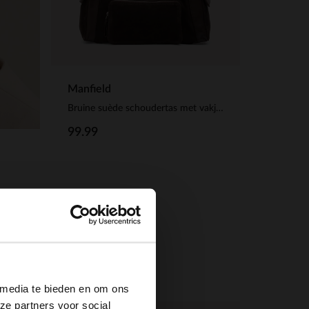
Manfield
Bruine suède schoudertas met vakjes
99.99
×
 media te bieden en om ons
ze partners voor social