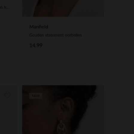
Bruine kralenketting met gouden hartje
Manfield
Gouden statement oorbellen
14.99
NEW