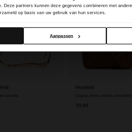
switch to English?
e. Deze partners kunnen deze gegevens combineren met andere i
NEW
erzameld op basis van uw gebruik van hun services.
Yes, switch to English
No, stay in Dutch
Aanpassen
ield
Manfield
en broche
Cognac leren unisex schoudert
79.99