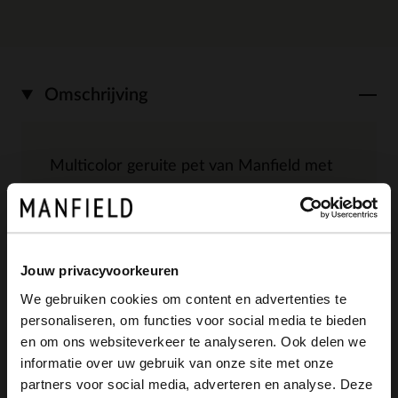
Omschrijving
Multicolor geruite pet van Manfield met
details. De pet heeft een diameter van 21
cm.
Jouw privacyvoorkeuren
We gebruiken cookies om content en advertenties te
personaliseren, om functies voor social media te bieden
Alles over dit product
×
en om ons websiteverkeer te analyseren. Ook delen we
View this website in English?
informatie over uw gebruik van onze site met onze
Maattabel
partners voor social media, adverteren en analyse. Deze
It looks like your language isn't Dutch. Would