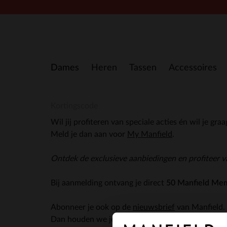
Doorgaan naar artikel
Dames
Heren
Tassen
Accessoires
Kortingscode
Wil jij profiteren van speciale acties én wil je gra
Meld je dan aan voor
My Manfield
.
Ontdek de exclusieve aanbiedingen en profiteer v
Bij aanmelding ontvang je direct
50 Manfield Me
Abonneer je ook op de
nieuwsbrief
van Manfield.
Dan houden we je op de hoogte van alle lopende a