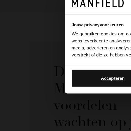
Jouw privacyvoorkeuren
We gebruiken cookies om cont
websiteverkeer te analyseren
media, adverteren en analys
verstrekt of die ze hebben v
De My
Accepteren
Manfield
voordelen
wachten op 