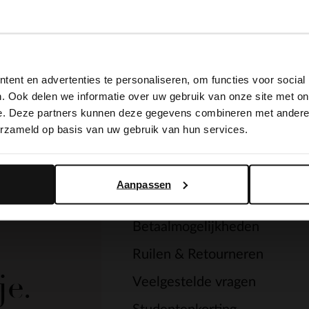
View this website in English?
ent en advertenties te personaliseren, om functies voor social
It looks like your language isn't Dutch. Would you like to
. Ook delen we informatie over uw gebruik van onze site met on
switch to English?
e. Deze partners kunnen deze gegevens combineren met andere i
erzameld op basis van uw gebruik van hun services.
Service
Yes, switch to English
No, stay in Dutch
Contact
Aanpassen
Verzending & levering
Betaalmogelijkheden
Ruilen & Retourneren
je.
Veelgestelde vragen