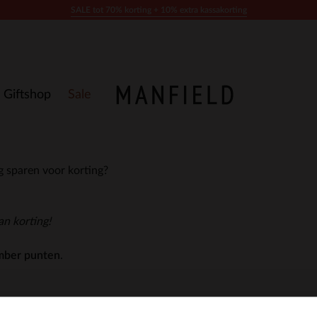
SALE tot 70% korting + 10% extra kassakorting
Giftshop
Sale
ag sparen voor korting?
an korting!
mber punten
.
cties en kortingen.