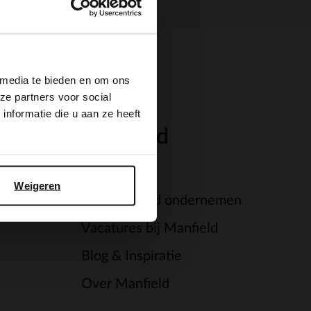
×
 media te bieden en om ons
ze partners voor social
nformatie die u aan ze heeft
Manfield
Winkels
Weigeren
Verantwoord ondernemen
Vacatures bij Manfield
Blog & Inspiratie
Over Manfield