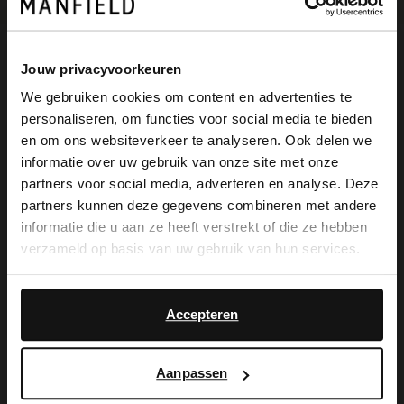
Jouw privacyvoorkeuren
Omschrijving
We gebruiken cookies om content en advertenties te
personaliseren, om functies voor social media te bieden
×
en om ons websiteverkeer te analyseren. Ook delen we
Khaki nubuck sneakers van het merk No
View this website in English?
informatie over uw gebruik van onze site met onze
Stress. Deze sneakers vormen de ideale
partners voor social media, adverteren en analyse. Deze
It looks like your language isn't Dutch. Would
partners kunnen deze gegevens combineren met andere
toevoeging aan jouw sneakers collectie!
you like to switch to English?
informatie die u aan ze heeft verstrekt of die ze hebben
Het groene nubuck materiaal aan de
verzameld op basis van uw gebruik van hun services.
Yes, switch to
buitenkant in combinatie met het cognac
No, stay in Dutch
English
detail op de hiel en het cognac stiksel op
Accepteren
de zool geven deze sneakers een rustiek
karakter. De binnenkant van de sneakers
Aanpassen