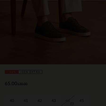
- 50%
-10% EXTRA
65.00
130.00
40
41
42
43
44
45