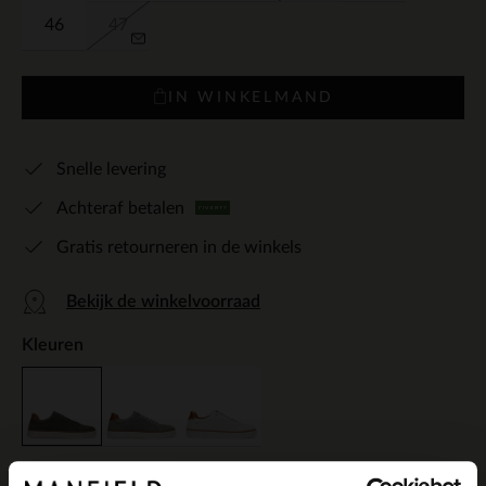
46
47
IN WINKELMAND
Snelle levering
Achteraf betalen
Gratis retourneren in de winkels
Bekijk de winkelvoorraad
Kleuren