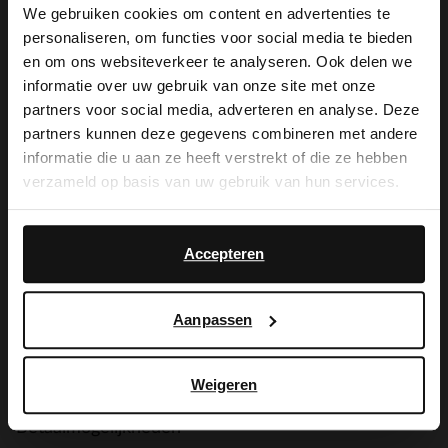
We gebruiken cookies om content en advertenties te
voordelen wachten
personaliseren, om functies voor social media te bieden
×
en om ons websiteverkeer te analyseren. Ook delen we
View this website in English?
op je.
informatie over uw gebruik van onze site met onze
partners voor social media, adverteren en analyse. Deze
It looks like your language isn't Dutch. Would
partners kunnen deze gegevens combineren met andere
you like to switch to English?
informatie die u aan ze heeft verstrekt of die ze hebben
MELD JE AAN VOOR MY MANFIELD
verzameld op basis van uw gebruik van hun services.
Meer over My Manfield
Yes, switch to
No, stay in Dutch
English
Accepteren
Service
Aanpassen
Contact
Verzending & levering
Weigeren
Betaalmogelijkheden