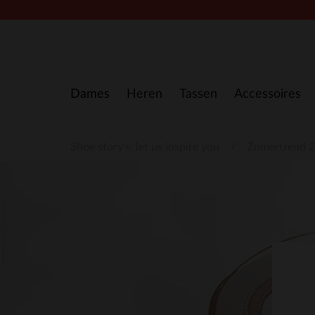
Doorgaan naar artikel
Dames
Heren
Tassen
Accessoires
Shoe story's: let us inspire you
Zomertrend 2