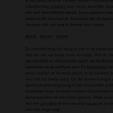
In de damescollectie sneakers komen voornamelij
colorblocking
sneakers
naar voren, kleurrijke sne
met veel verschillende details. Deze sneakers ma
iedere outfit helemaal af. Daarnaast zijn de popul
sneakers ook niet weg te denken deze zomer.
BEIGE - BRUIN - TAUPE
De colorblocking zijn terug te zien in de damessn
met een mix van beige, bruin en taupe. Wat de sn
van Manfield zo uitzonderlijk maakt zijn de flexibe
materialen en de platform zool. De
binnenzool
zor
extra comfort en de mesh details in de sneakers 
voor nét dat beetje extra. Op die manier breng je 
sportieve uitstraling terug in een vrouwelijke outfi
Combineer jouw zomerse sneakers bijvoorbeeld 
dunne pantalon en een lichte spencer. Maak jouw
met een
zonnebril
of één van onze
tassen
en je be
voor een dagje weg!