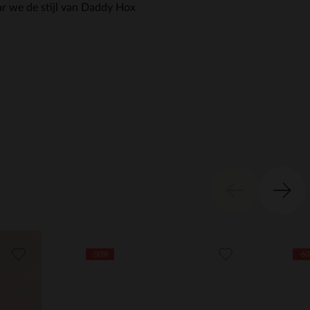
ar we de stijl van Daddy Hox
-50%
-6