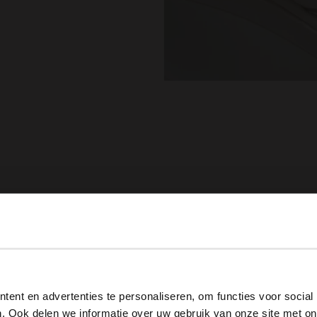
0%
-50%
View this website in English?
ent en advertenties te personaliseren, om functies voor social
It looks like your language isn't Dutch. Would you like to
. Ook delen we informatie over uw gebruik van onze site met on