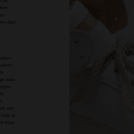
k de
akers
ken
aire dad
eakers
eakers
le
gt voor
zorgen
de
t.
met een
 look af
nt klaar