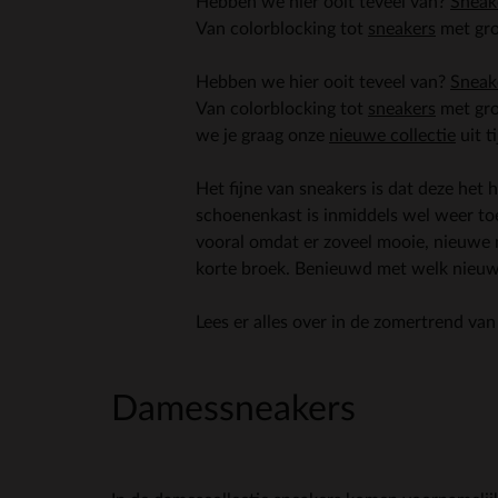
Hebben we hier ooit teveel van?
Sneak
Van colorblocking tot
sneakers
met gro
Hebben we hier ooit teveel van?
Sneak
Van colorblocking tot
sneakers
met gro
we je graag onze
nieuwe collectie
uit t
Het fijne van sneakers is dat deze he
schoenenkast is inmiddels wel weer to
vooral omdat er zoveel mooie, nieuwe m
korte broek. Benieuwd met welk nieuw 
Lees er alles over in de zomertrend van
Damessneakers