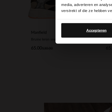
media, adverteren en analys
verstrekt of die ze hebben v
Accepteren
Manfield
Man
Bruine leren sneakers met mesh details
65.00
65
130.00