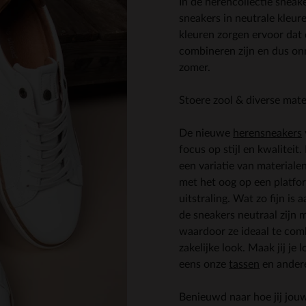
In de herencollectie sneak
sneakers in neutrale kleure
kleuren zorgen ervoor dat 
combineren zijn en dus on
zomer.
Stoere zool & diverse mate
De nieuwe
herensneakers
focus op stijl en kwaliteit
een variatie van materiale
met het oog op een platfo
uitstraling. Wat zo fijn is
de sneakers neutraal zijn 
waardoor ze ideaal te com
zakelijke look. Maak jij je
eens onze
tassen
en ander
Benieuwd naar hoe jij jouw