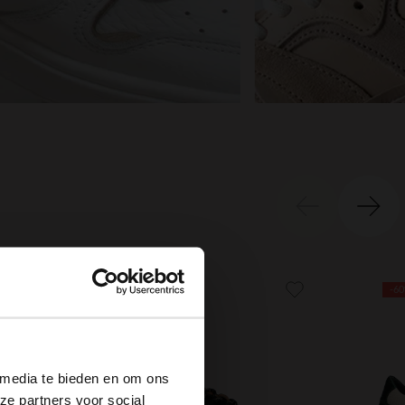
-30%
-6
×
 media te bieden en om ons
ze partners voor social