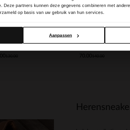
switch to English?
e. Deze partners kunnen deze gegevens combineren met andere i
erzameld op basis van uw gebruik van hun services.
Yes, switch to English
No, stay in Dutch
Aanpassen
field
Manfield
Zwarte suède sneakers met leren details
.00
70.00
130.00
140.00
Herensneake