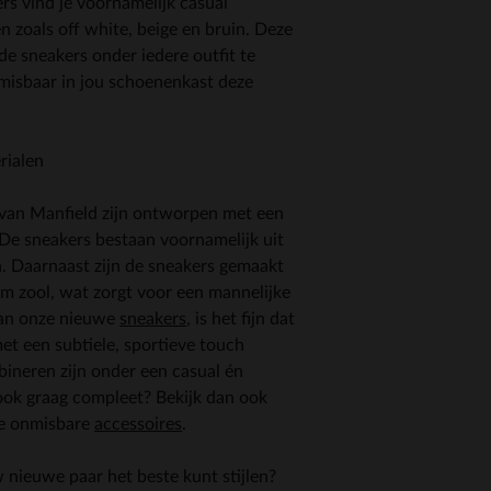
ers vind je voornamelijk casual
n zoals off white, beige en bruin. Deze
de sneakers onder iedere outfit te
misbaar in jou schoenenkast deze
rialen
van Manfield zijn ontworpen met een
. De sneakers bestaan voornamelijk uit
n. Daarnaast zijn de sneakers gemaakt
rm zool, wat zorgt voor een mannelijke
 aan onze nieuwe
sneakers
, is het fijn dat
met een subtiele, sportieve touch
bineren zijn onder een casual én
 look graag compleet? Bekijk dan ook
e onmisbare
accessoires
.
 nieuwe paar het beste kunt stijlen?