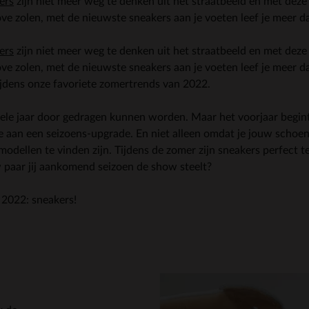
ers
zijn niet meer weg te denken uit het straatbeeld en met deze
ve zolen, met de nieuwste sneakers aan je voeten leef je meer d
ers
zijn niet meer weg te denken uit het straatbeeld en met deze
ve zolen, met de nieuwste sneakers aan je voeten leef je meer d
ijdens onze favoriete zomertrends van 2022.
t hele jaar door gedragen kunnen worden. Maar het voorjaar begi
e aan een seizoens-upgrade. En niet alleen omdat je jouw schoen
odellen te vinden zijn. Tijdens de zomer zijn sneakers perfect 
paar jij aankomend seizoen de show steelt?
 2022: sneakers!
Item
2
of
2