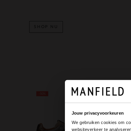
SHOP NU
Item
1
of
5
-50%
-5
Jouw privacyvoorkeuren
We gebruiken cookies om cont
websiteverkeer te analyseren