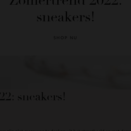
Zomertrend 2022:
sneakers!
SHOP NU
2: sneakers!