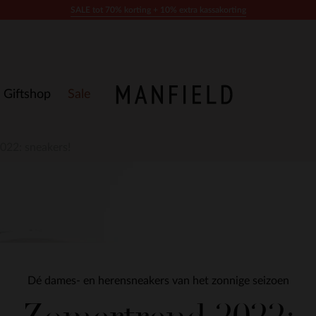
SALE tot 70% korting + 10% extra kassakorting
Giftshop
Sale
022: sneakers!
Dé dames- en herensneakers van het zonnige seizoen