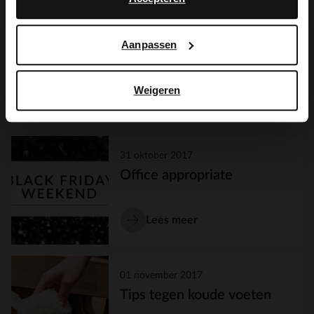
aan voor de
nieuwsbrief
van Manfield en blijf op de hoogte!
Zien we je snel online of instore?
Aanpassen
SHOP NU HEREN SCHOENEN
Weigeren
Op zoek naar nog meer inspiratie?
31 oktober 2017
Office appropriate
Lees meer
01 november 2017
Tips tegen koude voeten