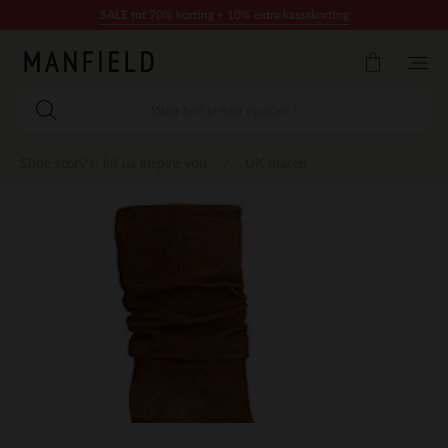
Doorgaan naar artikel
SALE tot 70% korting + 10% extra kassakorting
Shoe story's: let us inspire you
UK maten