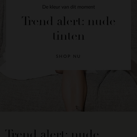
De kleur van dit moment
Trend alert: nude
tinten
SHOP NU
Trend alert: nude