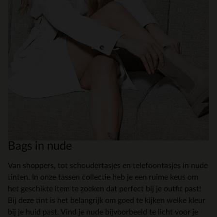
Bags in nude
Van shoppers, tot schoudertasjes en telefoontasjes in nude
tinten. In onze tassen collectie heb je een ruime keus om
het geschikte item te zoeken dat perfect bij je outfit past!
Bij deze tint is het belangrijk om goed te kijken welke kleur
bij je huid past. Vind je nude bijvoorbeeld te licht voor je