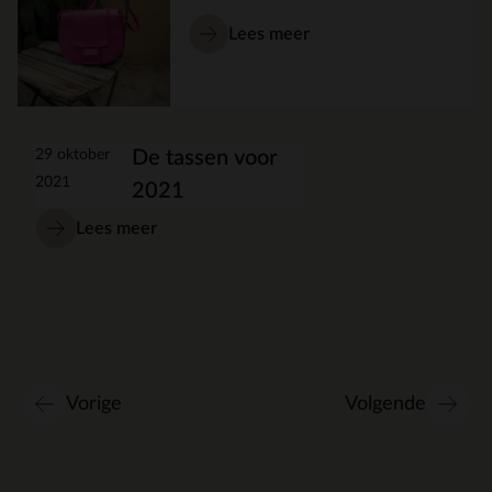
Lees meer
29 oktober
De tassen voor
2021
2021
Lees meer
Vorige
Volgende