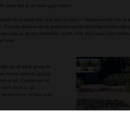
% zeker dat je de show gaat stelen!
merkleding hoeft nog lang niet de kast in. Waarschijnlijk heb je a
n. Daarom showen we je graag een aantal prachtige outfits met
el een casual als een feestelijke outfit. Met deze looks met loafe
nel mee.
dje uit of wil je graag de
oor mooie lakleren
loafers
,
tiele print. Combineer de
je bent good to go.
 temperatuur en kies voor
.