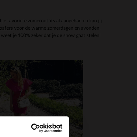
l je favoriete zomeroutfits al aangehad en kan jij
loafers
voor de warme zomerdagen en avonden.
rs weet je 100% zeker dat je de show gaat stelen!