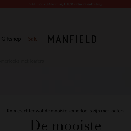
SALE tot 70% korting + 10% extra kassakorting
Giftshop
Sale
omerlooks met loafers
Kom erachter wat de mooiste zomerlooks zijn met loafers
De mooiste