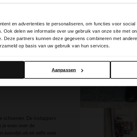
View this website in English?
ent en advertenties te personaliseren, om functies voor social
It looks like your language isn't Dutch. Would you like to
n? Kies dan voor een mooie
. Ook delen we informatie over uw gebruik van onze site met on
switch to English?
oenen voor een speels
e. Deze partners kunnen deze gegevens combineren met andere i
n sokje met ruffles aan de
erzameld op basis van uw gebruik van hun services.
c t-shirt met opdruk of
Yes, switch to English
No, stay in Dutch
Aanpassen
e schoenen. De instappers
s je even over de
n avondje uit en zelfs voor