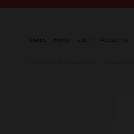
Doorgaan naar artikel
Dames
Heren
Tassen
Accessoires
Shoe story's: let us inspire you
De mooiste z