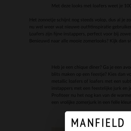
Met deze looks met loafers weet je 100
Het zonnetje schijnt nog steeds volop, dus al je zo
nu wel weer wat nieuwe outfitinspiratie gebruike
Loafers zijn fijne instappers, perfect voor bij zow
Benieuwd naar alle mooie zomerlooks? Kijk dan s
Heb je een chique diner? Ga je een avon
blits maken op een feestje? Kies dan v
metallic loafers of loafers met een sub
instappers met een feestelijke jurk en 
Profiteer nu het nog kan van de warme
een vrolijke zomerjurk in een felle kleur