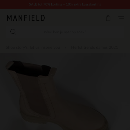
Doorgaan naar artikel
SALE tot 70% korting + 10% extra kassakorting
Shoe story's: let us inspire you
Herfst trends dames 2021