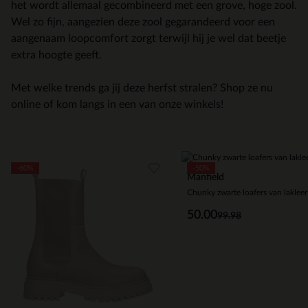
het wordt allemaal gecombineerd met een grove, hoge zool.
Wel zo fijn, aangezien deze zool gegarandeerd voor een
aangenaam loopcomfort zorgt terwijl hij je wel dat beetje
extra hoogte geeft.
Met welke trends ga jij deze herfst stralen? Shop ze nu
online of kom langs in een van onze winkels!
Item
-60%
-50%
1
Manfield
of
Chunky zwarte loafers van lakleer
5
50.00
99.98