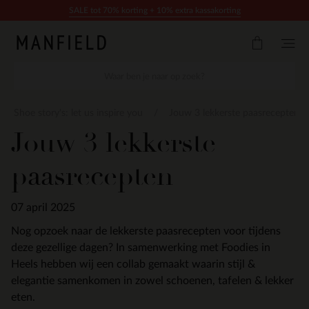
Doorgaan naar artikel
SALE tot 70% korting + 10% extra kassakorting
Shoe story's: let us inspire you
Jouw 3 lekkerste paasrecepten
Jouw 3 lekkerste
paasrecepten
07 april 2025
Nog opzoek naar de lekkerste paasrecepten voor tijdens
deze gezellige dagen? In samenwerking met Foodies in
Heels hebben wij een collab gemaakt waarin stijl &
elegantie samenkomen in zowel schoenen, tafelen & lekker
eten.