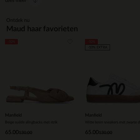
Lees meer
Ontdek nu
Maud haar favorieten
Item
-50%
-50%
1
-10% EXTRA
of
10
Manfield
Manfield
Beige suède slingbacks met strik
Witte leren sneakers met zwarte d
65.00
65.00
130.00
130.00