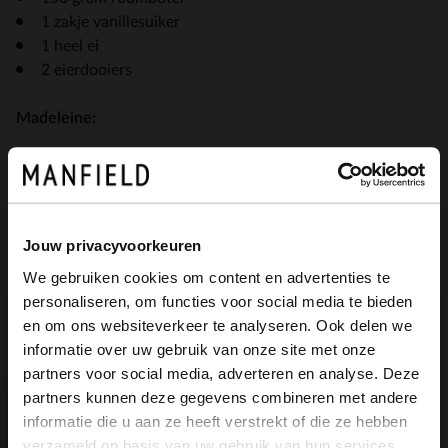
1 zakje vanillesuiker
1 heel ei
2 eierdooiers
Madeleine:
100 gram suiker
Citroenrasp van 1 citroen
2 eieren
100 gram boter
Jouw privacyvoorkeuren
125 gram bloem
We gebruiken cookies om content en advertenties te
1 tl bakpoeder
personaliseren, om functies voor social media te bieden
×
en om ons websiteverkeer te analyseren. Ook delen we
View this website in English?
Lees meer
informatie over uw gebruik van onze site met onze
Item
partners voor social media, adverteren en analyse. Deze
It looks like your language isn't Dutch. Would
2
partners kunnen deze gegevens combineren met andere
you like to switch to English?
of
informatie die u aan ze heeft verstrekt of die ze hebben
3
verzameld op basis van uw gebruik van hun services.