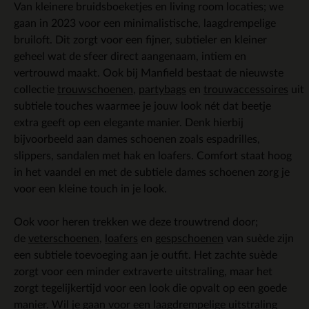
Van kleinere bruidsboeketjes en living room locaties; we
gaan in 2023 voor een minimalistische, laagdrempelige
bruiloft. Dit zorgt voor een fijner, subtieler en kleiner
geheel wat de sfeer direct aangenaam, intiem en
vertrouwd maakt. Ook bij Manfield bestaat de nieuwste
collectie
trouwschoenen
,
partybags
en
trouwaccessoires
uit
subtiele touches waarmee je jouw look nét dat beetje
extra geeft op een elegante manier. Denk hierbij
bijvoorbeeld aan dames schoenen zoals espadrilles,
slippers, sandalen met hak en loafers. Comfort staat hoog
in het vaandel en met de subtiele dames schoenen zorg je
voor een kleine touch in je look.
Ook voor heren trekken we deze trouwtrend door;
de
veterschoenen
,
loafers
en
gespschoenen
van suède zijn
een subtiele toevoeging aan je outfit. Het zachte suède
zorgt voor een minder extraverte uitstraling, maar het
zorgt tegelijkertijd voor een look die opvalt op een goede
manier. Wil je gaan voor een laagdrempelige uitstraling