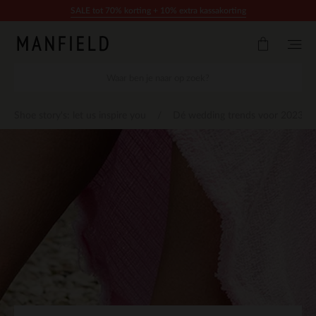
Doorgaan naar artikel
SALE tot 70% korting + 10% extra kassakorting
Shoe story's: let us inspire you
Dé wedding trends voor 2023