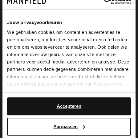
Jouw privacyvoorkeuren
We gebruiken cookies om content en advertenties te
personaliseren, om functies voor social media te bieden
×
en om ons websiteverkeer te analyseren. Ook delen we
De My Manfield
View this website in English?
informatie over uw gebruik van onze site met onze
partners voor social media, adverteren en analyse. Deze
voordelen wachten
It looks like your language isn't Dutch. Would
partners kunnen deze gegevens combineren met andere
you like to switch to English?
informatie die u aan ze heeft verstrekt of die ze hebben
op je.
verzameld op basis van uw gebruik van hun services.
Yes, switch to
No, stay in Dutch
English
Accepteren
MELD JE AAN VOOR MY MANFIELD
Meer over My Manfield
Aanpassen