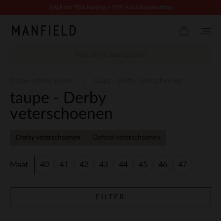
Doorgaan naar artikel
SALE tot 70% korting + 10% extra kassakorting
Derby veterschoenen
taupe - Derby veterschoenen
taupe - Derby
veterschoenen
Derby veterschoenen
Oxford veterschoenen
Maat
40
41
42
43
44
45
46
47
FILTER