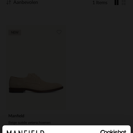
Aanbevolen
1 Items
NEW
Manfield
Beige suède veterschoenen
129.99