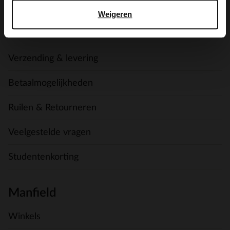
Service
Weigeren
Contact
Verzending & levering
Betaalmogelijkheden
Ruilen & Retourneren
Veelgestelde vragen
Studentenkorting
Manfield
Winkels