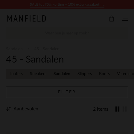
Doorgaan naar artikel
SALE tot 70% korting + 10% extra kassakorting
Sandalen
45 - Sandalen
45 - Sandalen
Loafers
Sneakers
Sandalen
Slippers
Boots
Vetersch
FILTER
Aanbevolen
2 Items