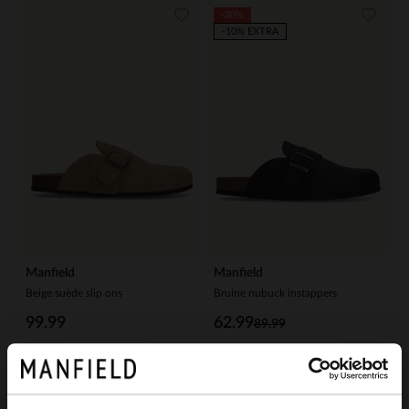
-30%
-10% EXTRA
Manfield
Manfield
Beige suède slip ons
Bruine nubuck instappers
99.99
62.99
89.99