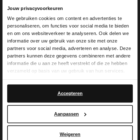
Jouw privacyvoorkeuren
We gebruiken cookies om content en advertenties te
De My Manfield
personaliseren, om functies voor social media te bieden
×
en om ons websiteverkeer te analyseren. Ook delen we
voordelen wachten
View this website in English?
informatie over uw gebruik van onze site met onze
partners voor social media, adverteren en analyse. Deze
op je.
It looks like your language isn't Dutch. Would
partners kunnen deze gegevens combineren met andere
you like to switch to English?
informatie die u aan ze heeft verstrekt of die ze hebben
verzameld op basis van uw gebruik van hun services.
Yes, switch to
MELD JE AAN VOOR MY MANFIELD
No, stay in Dutch
English
Meer over My Manfield
Accepteren
Aanpassen
Service
Contact
Weigeren