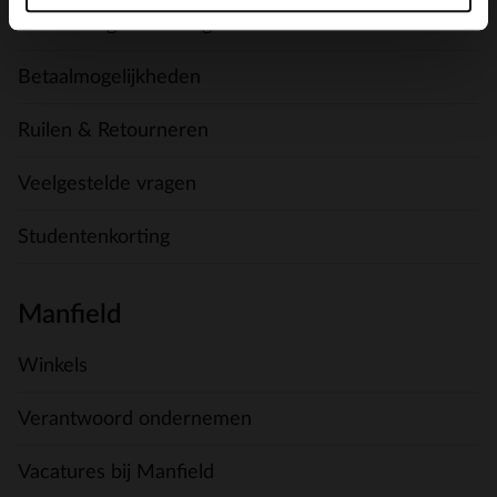
Verzending & levering
Betaalmogelijkheden
Ruilen & Retourneren
Veelgestelde vragen
Studentenkorting
Manfield
Winkels
Verantwoord ondernemen
Vacatures bij Manfield