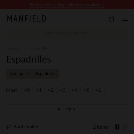
Doorgaan naar artikel
SALE tot 70% korting + 10% extra kassakorting
Loafers
Espadrilles
Espadrilles
Instappers
Espadrilles
Maat
40
41
42
43
44
45
46
FILTER
Aanbevolen
2 Items