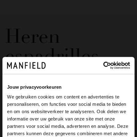
Heren
espadrilles
Stijlvol, zomers en super comfortabel: de espadrilles. Wat
de espadrille zo geliefd maakt, is de eenvoudige instap. De
Jouw privacyvoorkeuren
zool van de espadrilles bestaat uit rubber wat de
We gebruiken cookies om content en advertenties te
levensduur van de
schoenen
verlengd. Eén ding is zeker:
personaliseren, om functies voor social media te bieden
met een paar espadrilles creëer je de ultieme zomer look!
×
en om ons websiteverkeer te analyseren. Ook delen we
View this website in English?
informatie over uw gebruik van onze site met onze
Lees meer
partners voor social media, adverteren en analyse. Deze
It looks like your language isn't Dutch. Would
partners kunnen deze gegevens combineren met andere
you like to switch to English?